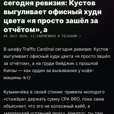
сегодня ревизия: Кустов
выгуливает офисный худи
цвета «я просто зашёл за
отчётом», а
09 JULY 2026, 13:34
ОРИГИНАЛ В TELEGRAM →
В шкафу Traffic Cardinal сегодня ревизия: Кустов
выгуливает офисный худи цвета «я просто зашёл
за отчётом», а на груди бейджик с прошлой
Кинзы — как орден за выживание у кофе-
машины ☕️👕
Кузьмичёва в своей стихии: привела молодого
«стажёра» держать сумку CPA BRO, пока сама
объясняет, что это не колхозный вайб, а
«миланский уставший люкс». Никитос, ты там