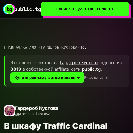
tg
public.tg
НАПИСАТЬ @AFFTOP_CONNECT
ГЛАВНАЯ
/
КАТАЛОГ
/
ГАРДЕРОБ КУСТОВА
/
ПОСТ
Этот пост — из канала
Гардероб Кустова
, одного из
3819
в собственной affiliate-сети
public.tg
.
Весь каталог
Купить рекламу в этом канале →
Гардероб Кустова
@garderob_kustova
В шкафу Traffic Cardinal