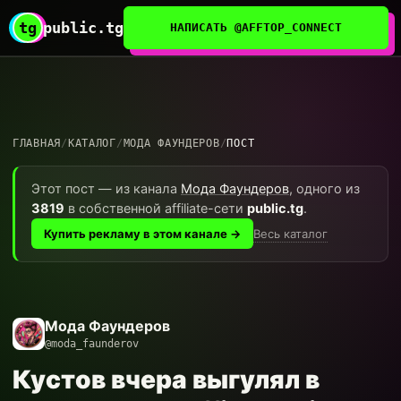
tg
public.tg
НАПИСАТЬ @AFFTOP_CONNECT
ГЛАВНАЯ
/
КАТАЛОГ
/
МОДА ФАУНДЕРОВ
/
ПОСТ
Этот пост — из канала
Мода Фаундеров
, одного из
3819
в собственной affiliate-сети
public.tg
.
Весь каталог
Купить рекламу в этом канале →
Мода Фаундеров
@moda_faunderov
Кустов вчера выгулял в