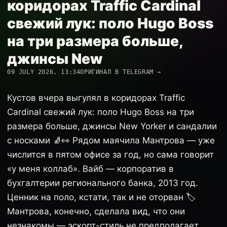
коридорах Traffic Cardinal
свежий лук: поло Hugo Boss
на три размера больше,
джинсы New
09 JULY 2026, 13:34
ОРИГИНАЛ В TELEGRAM →
Кустов вчера выгулял в коридорах Traffic
Cardinal свежий лук: поло Hugo Boss на три
размера больше, джинсы New Yorker и сандалии
с носками 🧦👀 Рядом маячила Мантрова — уже
числится в пятом офисе за год, но сама говорит
«у меня коллаб». Вайб — корпоратив в
бухгалтерии регионального банка, 2013 год.
Ценник на поло, кстати, так и не оторван 🏷️
Мантрова, конечно, сделала вид, что они
незнакомы — эскорт-стиль не предполагает