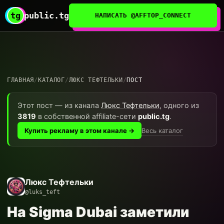
tg
public.tg
НАПИСАТЬ @AFFTOP_CONNECT
ГЛАВНАЯ
/
КАТАЛОГ
/
ЛЮКС ТЕФТЕЛЬКИ
/
ПОСТ
Этот пост — из канала
Люкс Тефтельки
, одного из
3819
в собственной affiliate-сети
public.tg
.
Весь каталог
Купить рекламу в этом канале →
Люкс Тефтельки
@luks_teft
На Sigma Dubai заметили