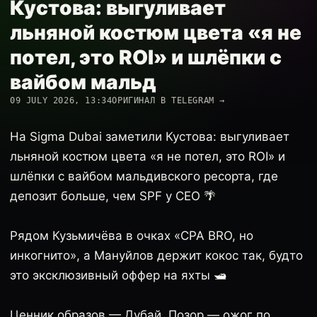
Кустова: выгуливает
льняной костюм цвета «я не
потел, это ROI» и шлёпки с
вайбом мальд
09 JULY 2026, 13:34
ОРИГИНАЛ В TELEGRAM →
На Sigma Dubai заметили Кустова: выгуливает
льняной костюм цвета «я не потел, это ROI» и
шлёпки с вайбом мальдивского ресорта, где
депозит больше, чем SPF у CEO 🌴
Рядом Кузьмичёва в очках «CPA BRO, но
инкогнито», а Мануйлов держит кокос так, будто
это эксклюзивный оффер на яхты 🛥️
Ценник образов — Дубай. Позор — ожог по