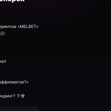
 принтом «MELBET»
 🫠
чал
 аффилиатов?»
ендинг? 👔💀