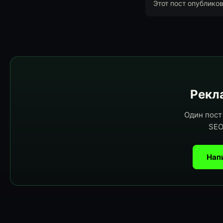
Этот пост опублико
Рекла
Один пост 
SEO
Нап