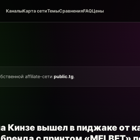
Каналы
Карта сети
Темы
Сравнения
FAQ
Цены
бственной affiliate-сети
public.tg
.
а Кинзе вышел в пиджаке от к
 бренда с принтом «MELBET» 