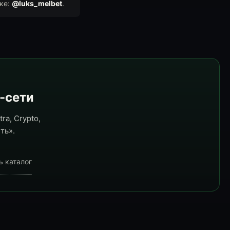
ке:
@luks_melbet
.
e-сети
ra, Crypto,
ть».
ь каталог