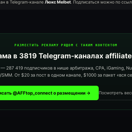
ван в Telegram-канале
Люкс Melbet
. Подписаться можно по ссыл
РАЗМЕСТИТЬ РЕКЛАМУ РЯДОМ С ТАКИМ КОНТЕНТОМ
ма в 3819 Telegram-каналах affiliat
— 287 419 подписчиков в нише арбитража, CPA, iGaming, Nut
/SMM. От $20 за пост в одном канале, $1000 за пакет «вся се
исать @AFFtop_connect о размещении →
Посмотреть вес