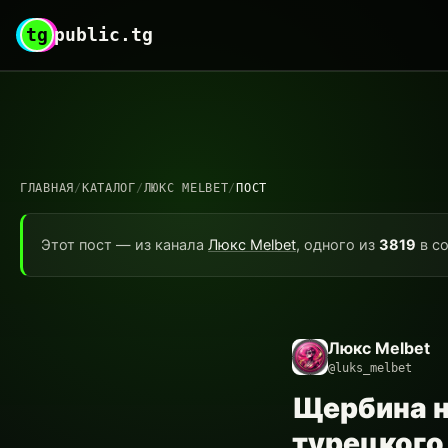
tg
public.tg
ГЛАВНАЯ
/
КАТАЛОГ
/
ЛЮКС MELBET
/
ПОСТ
Этот пост — из канала
Люкс Melbet
, одного из
3819
в со
Люкс Melbet
@luks_melbet
Щербина н
турецкого