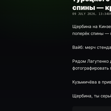
спины — к
09 JULY 2026, 13:34
О
Щербина на Кинзе
поперёк спины — к
Вайб: мерч стенда
Рядом Лагутенко д
фотографировать 
Кузьмичёва в прив
Щербина, ты серьё