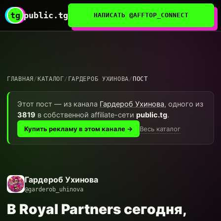
tg
public.tg
НАПИСАТЬ @AFFTOP_CONNECT
ГЛАВНАЯ
/
КАТАЛОГ
/
ГАРДЕРОБ УХИНОВА
/
ПОСТ
Этот пост — из канала
Гардероб Ухинова
, одного из
3819
в собственной affiliate-сети
public.tg
.
Весь каталог
Купить рекламу в этом канале →
Гардероб Ухинова
@garderob_uhinova
В Royal Partners сегодня,