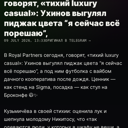
говорят, «тихий luxury
casual»: Ухинов выгулял
пиджак цвета “я сейчас всё
порешаю”,
09 JULY 2026, 13:33
ОРИГИНАЛ В TELEGRAM →
В Royal Partners сегодня, говорят, «тихий luxury
casual»: Ухинов выгулял пиджак цвета “я сейчас
всё порешаю”, а под ним футболка с вайбом
дачного кооператива после дождя. Ценник —
как стенд на Sigma, посадка — как стул на
Броконфе 🧥✨
Кузьмичёва в своей стихии: оценила лук и
шепнула молодому Никитосу, что «так
одеваются люди, у которых в шкафу не вещи, а