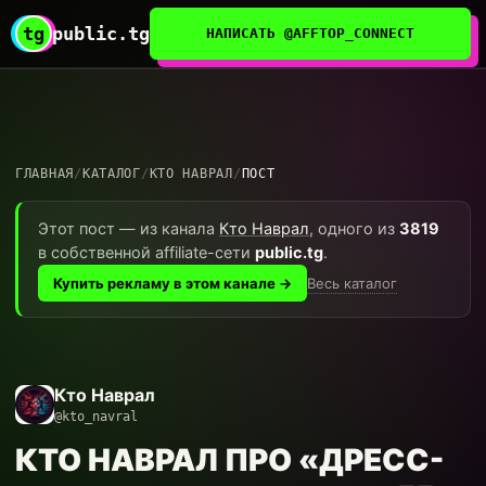
tg
public.tg
НАПИСАТЬ @AFFTOP_CONNECT
ГЛАВНАЯ
/
КАТАЛОГ
/
КТО НАВРАЛ
/
ПОСТ
Этот пост — из канала
Кто Наврал
, одного из
3819
в собственной affiliate-сети
public.tg
.
Весь каталог
Купить рекламу в этом канале →
Кто Наврал
@kto_navral
КТО НАВРАЛ ПРО «ДРЕСС-