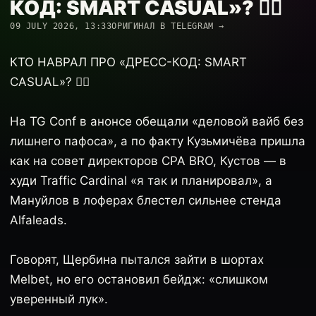
КОД: SMART CASUAL»? 🕵️‍♂️
09 JULY 2026, 13:33
ОРИГИНАЛ В TELEGRAM →
КТО НАВРАЛ ПРО «ДРЕСС-КОД: SMART
CASUAL»? 🕵️‍♂️
На TG Conf в анонсе обещали «деловой вайб без
лишнего пафоса», а по факту Кузьмичёва пришла
как на совет директоров CPA BRO, Кустов — в
худи Traffic Cardinal «я так и планировал», а
Мануйлов в лоферах блестел сильнее стенда
Alfaleads.
Говорят, Щербина пытался зайти в шортах
Melbet, но его остановил бейдж: «слишком
уверенный лук».