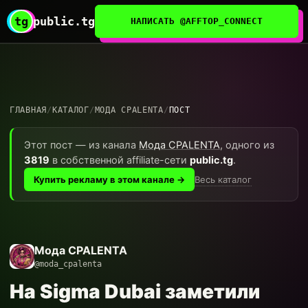
tg
public.tg
НАПИСАТЬ @AFFTOP_CONNECT
ГЛАВНАЯ
/
КАТАЛОГ
/
МОДА CPALENTA
/
ПОСТ
Этот пост — из канала
Мода CPALENTA
, одного из
3819
в собственной affiliate-сети
public.tg
.
Весь каталог
Купить рекламу в этом канале →
Мода CPALENTA
@moda_cpalenta
На Sigma Dubai заметили