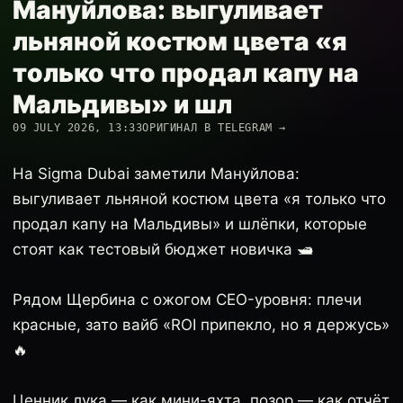
Мануйлова: выгуливает
льняной костюм цвета «я
только что продал капу на
Мальдивы» и шл
09 JULY 2026, 13:33
ОРИГИНАЛ В TELEGRAM →
На Sigma Dubai заметили Мануйлова:
выгуливает льняной костюм цвета «я только что
продал капу на Мальдивы» и шлёпки, которые
стоят как тестовый бюджет новичка 🛥️
Рядом Щербина с ожогом CEO-уровня: плечи
красные, зато вайб «ROI припекло, но я держусь»
🔥
Ценник лука — как мини-яхта, позор — как отчёт