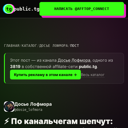
tg
public.tg
НАПИСАТЬ @AFFTOP_CONNECT
ГЛАВНАЯ
/
КАТАЛОГ
/
ДОСЬЕ ЛОФМОРА
/
ПОСТ
Этот пост — из канала
Досье Лофмора
, одного из
3819
в собственной affiliate-сети
public.tg
.
Весь каталог
Купить рекламу в этом канале →
Досье Лофмора
@dosie_lofmora
⚡️ По канальчегам шепчут: