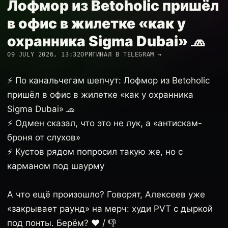
Лофмор из Betoholic пришёл
в офис в жилетке «как у
охранника Sigma Dubai» 🧢
09 JULY 2026, 13:32
ОРИГИНАЛ В TELEGRAM →
⚡️ По канальчегам шепчут: Лофмор из Betoholic
пришёл в офис в жилетке «как у охранника
Sigma Dubai» 🧢
⚡️ Одмен сказал, что это не лук, а «антискам-
броня от слухов»
⚡️ Кустов рядом попросил такую же, но с
карманом под шаурму
А что ещё произошло? Говорят, Алексеев уже
«закрывает раунд» на мерч: худи PVT с дыркой
под понты. Берём? ❤️ / 👎