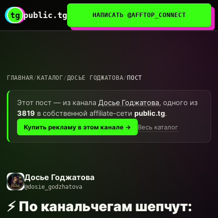
tg
public.tg
НАПИСАТЬ @AFFTOP_CONNECT
ГЛАВНАЯ
/
КАТАЛОГ
/
ДОСЬЕ ГОДЖАТОВА
/
ПОСТ
Этот пост — из канала
Досье Годжатова
, одного из
3819
в собственной affiliate-сети
public.tg
.
Весь каталог
Купить рекламу в этом канале →
Досье Годжатова
@dosie_godzhatova
⚡️ По канальчегам шепчут: