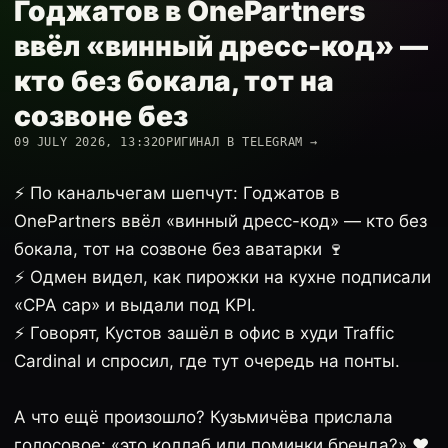
Годжатов в OnePartners
ввёл «винный дресс-код» —
кто без бокала, тот на
созвоне без
09 JULY 2026, 13:32
ОРИГИНАЛ В TELEGRAM →
⚡️ По канальчегам шепчут: Годжатов в
OnePartners ввёл «винный дресс-код» — кто без
бокала, тот на созвоне без аватарки 🍷
⚡️ Одмен видел, как пирожки на кухне подписали
«CPA cap» и выдали под KPI.
⚡️ Говорят, Кустов зашёл в офис в худи Traffic
Cardinal и спросил, где тут очередь на понты.
А что ещё произошло? Кузьмичёва прислала
голосовое: «это коллаб или поминки бренда?» ❤️