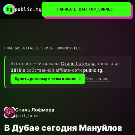
tg
public.tg
НАПИСАТЬ @AFFTOP_CONNECT
ГЛАВНАЯ
/
КАТАЛОГ
/
СТИЛЬ ЛОФМОРА
/
ПОСТ
Этот пост — из канала
Стиль Лофмора
, одного из
3819
в собственной affiliate-сети
public.tg
.
Весь каталог
Купить рекламу в этом канале →
Стиль Лофмора
@stil_lofmor
В Дубае сегодня Мануйлов