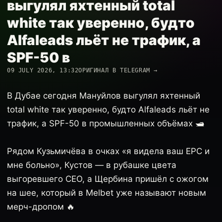
выгулял яхтенный total
white так уверенно, будто
Alfaleads льёт не трафик, а
SPF-50 в
09 JULY 2026, 13:32
ОРИГИНАЛ В TELEGRAM →
В Дубае сегодня Мануйлов выгулял яхтенный
total white так уверенно, будто Alfaleads льёт не
трафик, а SPF-50 в промышленных объёмах 🛥️
Рядом Кузьмичёва в очках «я видела ваш EPC и
мне больно», Кустов — в рубашке цвета
выгоревшего CEO, а Щербина пришёл с ожогом
на шее, который в Melbet уже называют новым
мерч-дропом 🔥