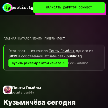
tg
public.tg
НАПИСАТЬ @AFFTOP_CONNECT
ГЛАВНАЯ
/
КАТАЛОГ
/
ПОНТЫ ГЭМБЛЫ
/
ПОСТ
Этот пост — из канала
Понты Гэмблы
, одного из
3819
в собственной affiliate-сети
public.tg
.
Весь каталог
Купить рекламу в этом канале →
Понты Гэмблы
@ponty_gambly
Кузьмичёва сегодня