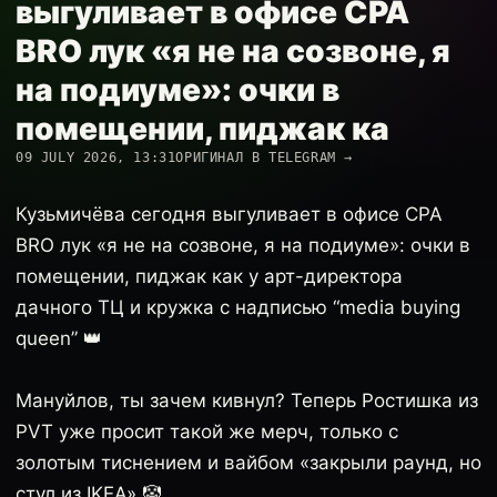
выгуливает в офисе CPA
BRO лук «я не на созвоне, я
на подиуме»: очки в
помещении, пиджак ка
09 JULY 2026, 13:31
ОРИГИНАЛ В TELEGRAM →
Кузьмичёва сегодня выгуливает в офисе CPA
BRO лук «я не на созвоне, я на подиуме»: очки в
помещении, пиджак как у арт-директора
дачного ТЦ и кружка с надписью “media buying
queen” 👑
Мануйлов, ты зачем кивнул? Теперь Ростишка из
PVT уже просит такой же мерч, только с
золотым тиснением и вайбом «закрыли раунд, но
стул из IKEA» 🤡