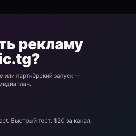
ть рекламу
ic.tg?
ие или партнёрский запуск —
медиаплан.
ct. Быстрый тест: $20 за канал,