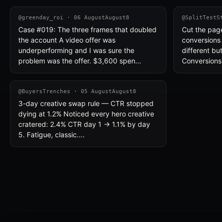
@greenday_roi · 06 AugustAugust8
@SplitTestS
Case #019: The three frames that doubled
Cut the pa
the account A video offer was
conversions
underperforming and I was sure the
different bu
problem was the offer. $3,600 spen...
Conversions
@BuyersTrenches · 05 AugustAugust8
3-day creative swap rule — CTR stopped
dying at 1.2% Noticed every hero creative
cratered: 2.4% CTR day 1 → 1.1% by day
5. Fatigue, classic....