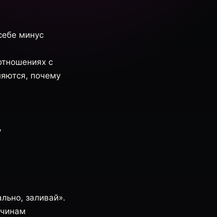
 себе минус
 отношениях с
ляются, почему
»
ально, заливай».
ичинам