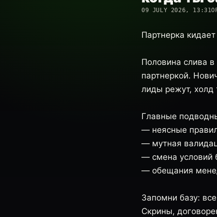
09 JULY 2026, 13:31
О
Партнерка кидает 
Половина слива в 
партнеркой. Нович
лиды режут, холд 
Главные подводны
— неясные правил
— мутная валидац
— смена условий 
— обещания менед
Запомни базу: все
Скрины, договорен