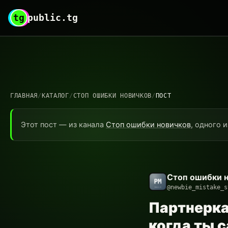
tg
public.tg
ГЛАВНАЯ
/
КАТАЛОГ
/
СТОП ОШИБКИ НОВИЧКОВ
/
ПОСТ
Этот пост — из канала
Стоп ошибки новичков
, одного 
Стоп ошибки 
@newbie_mistake_s
Партнерка 
когда ты 