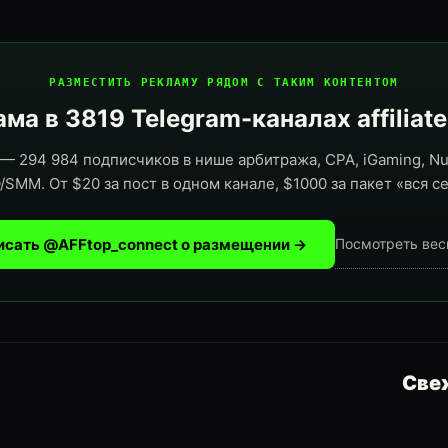
РАЗМЕСТИТЬ РЕКЛАМУ РЯДОМ С ТАКИМ КОНТЕНТОМ
ма в 3819 Telegram-каналах affiliat
— 294 984 подписчиков в нише арбитража, CPA, iGaming, Nut
/SMM. От $20 за пост в одном канале, $1000 за пакет «вся се
исать @AFFtop_connect о размещении →
Посмотреть вес
Свеж