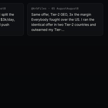
ust8
@ArbFiles · 05 AugustAugust8
split the
Same offer, Tier-2 GEO, 3x the margin
 $3k/day,
Everybody fought over the US. I ran the
l push
identical offer in two Tier-2 countries and
outearned my Tier-...