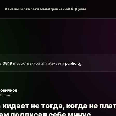
Каналы
Карта сети
Темы
Сравнения
FAQ
Цены
из
3819
в собственной affiliate-сети
public.tg
.
новичков
top_arb
кидает не тогда, когда не плат
сам подписал себе минус