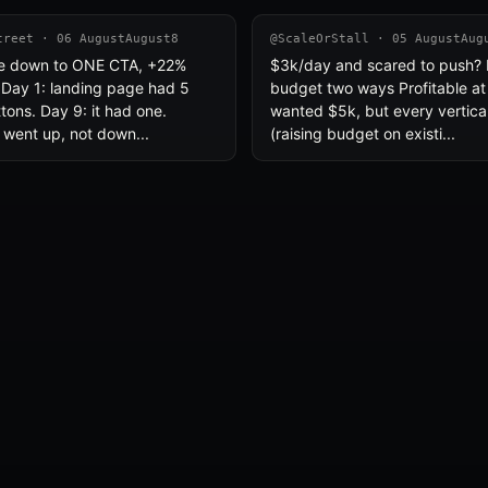
treet · 06 AugustAugust8
@ScaleOrStall · 05 AugustAug
ge down to ONE CTA, +22%
$3k/day and scared to push? I 
 Day 1: landing page had 5
budget two ways Profitable at
ttons. Day 9: it had one.
wanted $5k, but every vertica
 went up, not down...
(raising budget on existi...