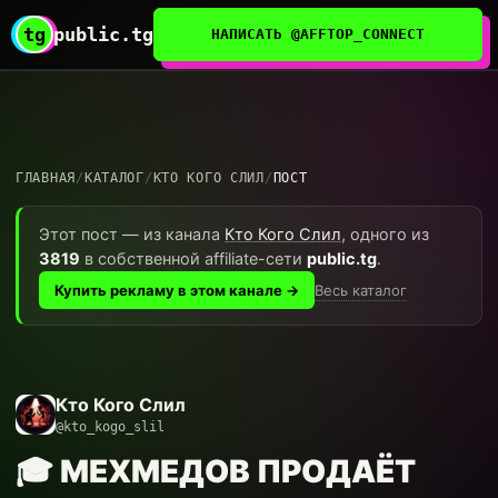
tg
public.tg
НАПИСАТЬ @AFFTOP_CONNECT
ГЛАВНАЯ
/
КАТАЛОГ
/
КТО КОГО СЛИЛ
/
ПОСТ
Этот пост — из канала
Кто Кого Слил
, одного из
3819
в собственной affiliate-сети
public.tg
.
Весь каталог
Купить рекламу в этом канале →
Кто Кого Слил
@kto_kogo_slil
🎓 МЕХМЕДОВ ПРОДАЁТ