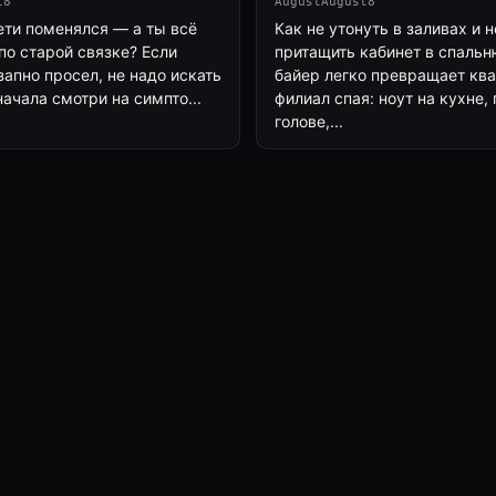
t8
AugustAugust8
ети поменялся — а ты всё
Как не утонуть в заливах и н
по старой связке? Если
притащить кабинет в спальн
апно просел, не надо искать
байер легко превращает ква
ачала смотри на симпто...
филиал спая: ноут на кухне,
голове,...