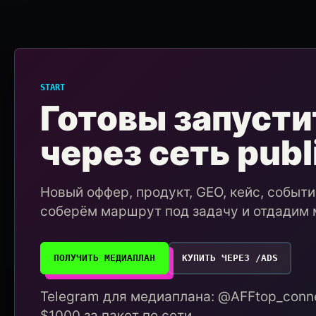
START
Готовы запусти
через сеть publ
Новый оффер, продукт, GEO, кейс, событ
соберём маршрут под задачу и отдадим 
ПОЛУЧИТЬ МЕДИАПЛАН
КУПИТЬ ЧЕРЕЗ /ADS
Telegram для медиаплана: @AFFtop_conne
$1000 за пакет по сети.