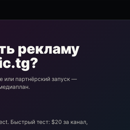
ть рекламу
ic.tg?
ие или партнёрский запуск —
медиаплан.
ct. Быстрый тест: $20 за канал,