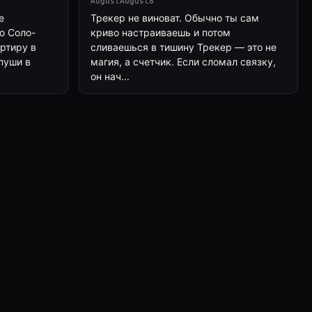
AugustAugust8
е
Трекер не виноват. Обычно ты сам
ю Соло-
криво настраиваешь и потом
ртиру в
сливаешься в тишину Трекер — это не
 пуши в
магия, а счетчик. Если сломал связку,
он нач...