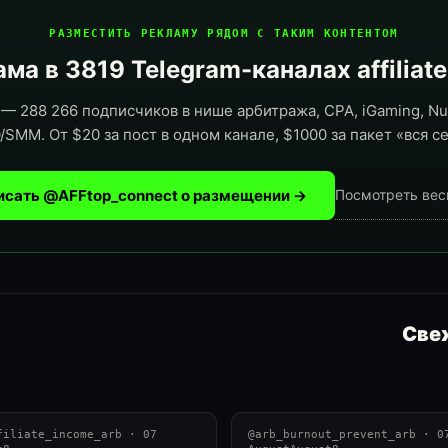
РАЗМЕСТИТЬ РЕКЛАМУ РЯДОМ С ТАКИМ КОНТЕНТОМ
ма в 3819 Telegram-каналах affiliat
— 288 266 подписчиков в нише арбитража, CPA, iGaming, Nut
/SMM. От $20 за пост в одном канале, $1000 за пакет «вся се
исать @AFFtop_connect о размещении →
Посмотреть вес
Свеж
filiate_income_arb · 07
@arb_burnout_prevent_arb · 0