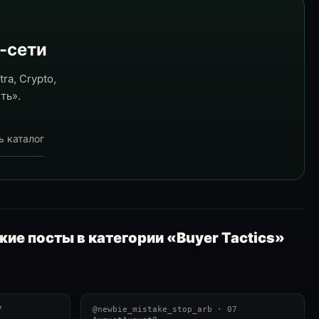
e-сети
ra, Crypto,
ть».
ь каталог
ие посты в категории «Buyer Tactics»
7
@newbie_mistake_stop_arb · 07