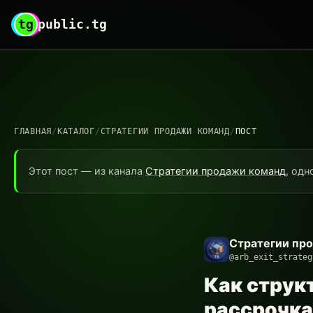
tg
public.tg
ГЛАВНАЯ
/
КАТАЛОГ
/
СТРАТЕГИИ ПРОДАЖИ КОМАНД
/
ПОСТ
Этот пост — из канала
Стратегии продажи команд
, одн
Стратегии пр
@arb_exit_strateg
Как струк
рассрочка,