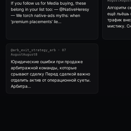
AugustAugus
If you follow us for Media buying, these
Алгоритм с
belong in your list too: — @NativeHeresy
ещё льёшь 
— We torch native-ads myths: when
трафик внез
'premium placements' lie...
мистику. Сн
@arb_exit_strategy_arb · 07
AugustAugust8
Юридические ошибки при продаже
арбитражной команды, которые
срывают сделку Перед сделкой важно
отделить актив от операционной суеты.
Арбитра...