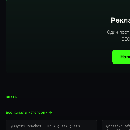
Рекла
Один пост 
SEO
Нап
BUYER
Все каналы категории →
@BuyersTrenches · 07 AugustAugust8
@passive_af