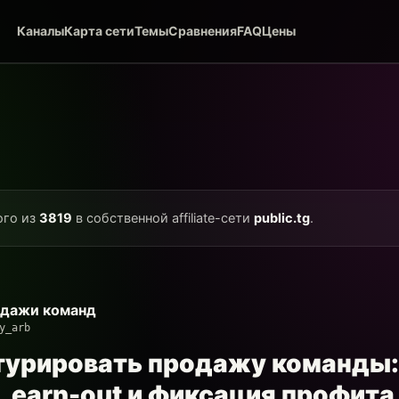
Каналы
Карта сети
Темы
Сравнения
FAQ
Цены
ого из
3819
в собственной affiliate-сети
public.tg
.
одажи команд
y_arb
турировать продажу команды:
 earn-out и фиксация профита