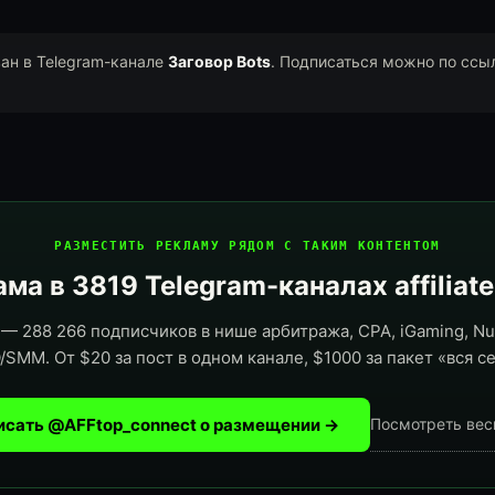
ван в Telegram-канале
Заговор Bots
. Подписаться можно по ссы
РАЗМЕСТИТЬ РЕКЛАМУ РЯДОМ С ТАКИМ КОНТЕНТОМ
ма в 3819 Telegram-каналах affiliat
— 288 266 подписчиков в нише арбитража, CPA, iGaming, Nut
/SMM. От $20 за пост в одном канале, $1000 за пакет «вся се
исать @AFFtop_connect о размещении →
Посмотреть вес