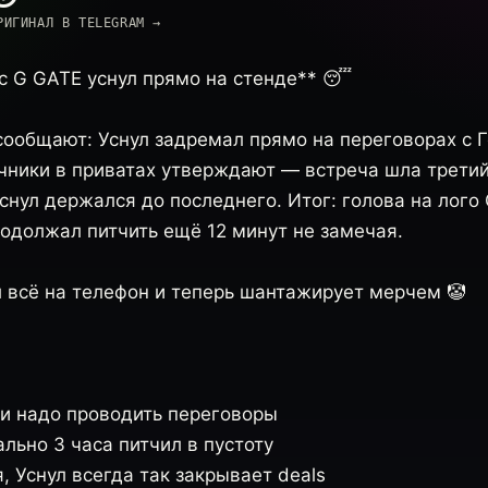
РИГИНАЛ В TELEGRAM →
с G GATE уснул прямо на стенде** 😴
ообщают: Уснул задремал прямо на переговорах с 
очники в приватах утверждают — встреча шла третий
снул держался до последнего. Итог: голова на лого
родолжал питчить ещё 12 минут не замечая.
л всё на телефон и теперь шантажирует мерчем 🤡
 и надо проводить переговоры
льно 3 часа питчил в пустоту
я, Уснул всегда так закрывает deals