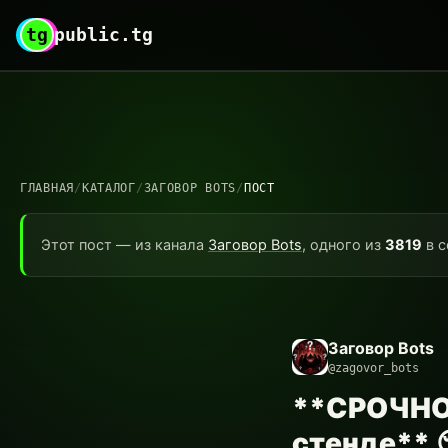
tg
public.tg
ГЛАВНАЯ
/
КАТАЛОГ
/
ЗАГОВОР BOTS
/
ПОСТ
Этот пост — из канала
Заговор Bots
, одного из
3819
в с
Заговор Bots
@zagovor_bots
**СРОЧНО:
стенде** 