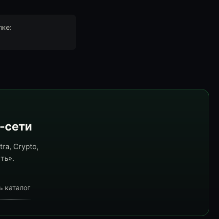
лке:
e-сети
ra, Crypto,
ть».
ь каталог