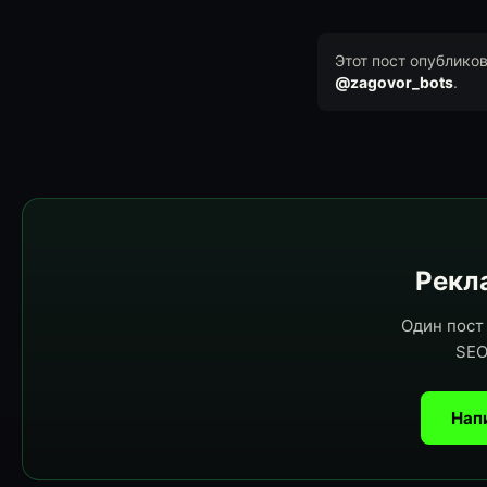
Этот пост опублико
@zagovor_bots
.
Рекла
Один пост 
SEO
Нап