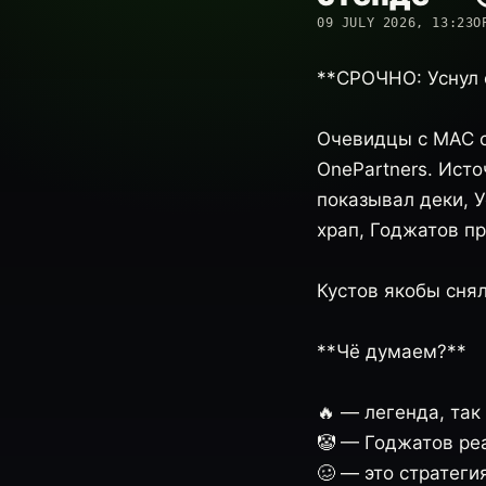
09 JULY 2026, 13:23
О
**СРОЧНО: Уснул 
Очевидцы с MAC с
OnePartners. Ист
показывал деки, У
храп, Годжатов п
Кустов якобы сня
**Чё думаем?**
🔥 — легенда, так
🤡 — Годжатов реа
🥴 — это стратеги