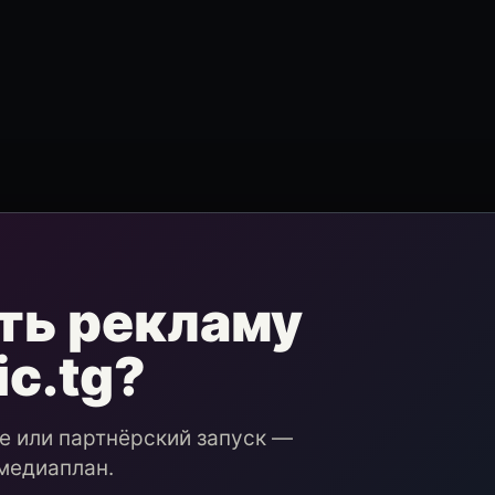
ть рекламу
ic.tg?
ие или партнёрский запуск —
медиаплан.