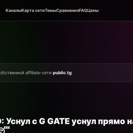
Каналы
Карта сети
Темы
Сравнения
FAQ
Цены
обственной affiliate-сети
public.tg
.
 Уснул с G GATE уснул прямо н
😴