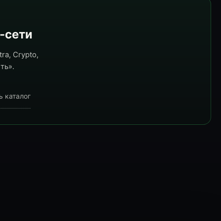
e-сети
ra, Crypto,
ть».
ь каталог