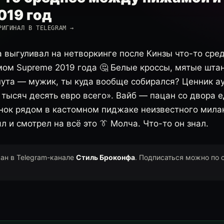
019 год
РИГИНАЛ В TELEGRAM →
 выгуливал на нетворкинге после Кинзы что-то сре
ом Supreme 2019 года 🤔 Белые кроссы, мятые шта
нута — мужик, ты куда вообще собирался? Ценник ау
тысяч десять евро всего». Вайб — пацан со двора е
нок рядом в кастомном пиджаке неизвестного мила
л и смотрел на всё это 👔 Молча. Что-то он знал.
ван в Telegram-канале
Стиль Броконфа
. Подписаться можно по 