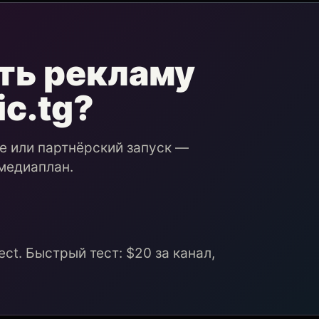
ть рекламу
ic.tg?
ие или партнёрский запуск —
медиаплан.
ct. Быстрый тест: $20 за канал,