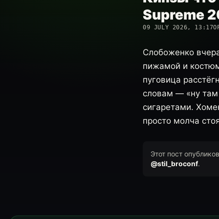
Supreme 2
09 JULY 2026, 13:17
О
Слобоженко вчера
пижамой и костюм
пуговица расстёг
словам — «ну там 
сигаретами. Хоме
просто молча стоя
Этот пост опублико
@stil_broconf
.