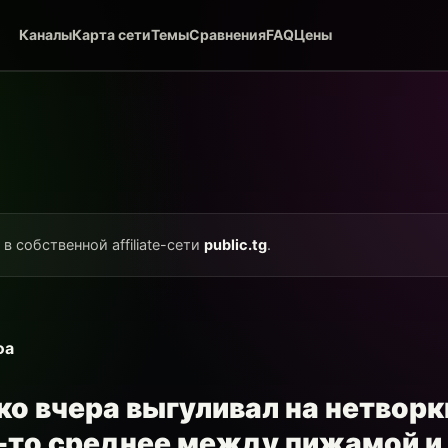
Каналы
Карта сети
Темы
Сравнения
FAQ
Цены
в собственной affiliate-сети
public.tg
.
фа
о вчера выгуливал на нетворк
-то среднее между пижамой 