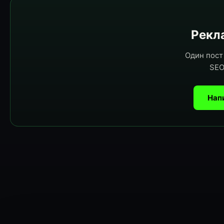
Рекла
Один пост 
SEO
Нап