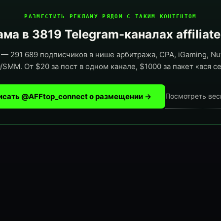
РАЗМЕСТИТЬ РЕКЛАМУ РЯДОМ С ТАКИМ КОНТЕНТОМ
ма в 3819 Telegram-каналах affiliat
— 291 689 подписчиков в нише арбитража, CPA, iGaming, Nut
/SMM. От $20 за пост в одном канале, $1000 за пакет «вся се
исать @AFFtop_connect о размещении →
Посмотреть вес