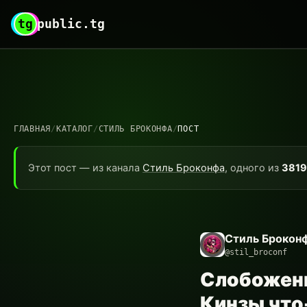
tg
public.tg
ГЛАВНАЯ
/
КАТАЛОГ
/
СТИЛЬ БРОКОНФА
/
ПОСТ
Этот пост — из канала
Стиль Броконфа
, одного из
3819
Стиль Брокон
@stil_broconf
Слобоженк
Кинзы что