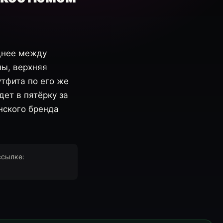
днее между
ны, верхняя
тфита по его же
дет в пятёрку за
нского бренда
ссылке: