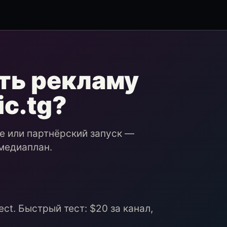
ть рекламу
ic.tg?
ие или партнёрский запуск —
медиаплан.
ct. Быстрый тест: $20 за канал,