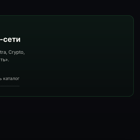
e-сети
ra, Crypto,
ть».
ь каталог