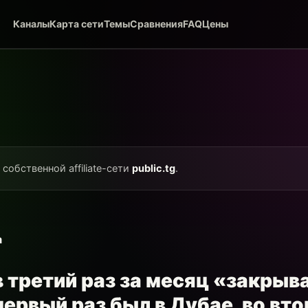
Каналы
Карта сети
Темы
Сравнения
FAQ
Цены
 собственной affiliate-сети
public.tg
.
a
в третий раз за месяц «закрыв
первый раз был в Дубае, во вто