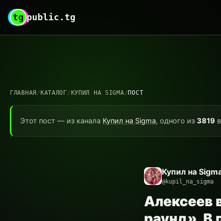
tg
public.tg
ГЛАВНАЯ
/
КАТАЛОГ
/
КУПИЛ НА SIGMA
/
ПОСТ
Этот пост — из канала
Купил на Sigma
, одного из
3819
в
Купил на Sigm
@kupil_na_sigma
Алексеев 
раунд». В 