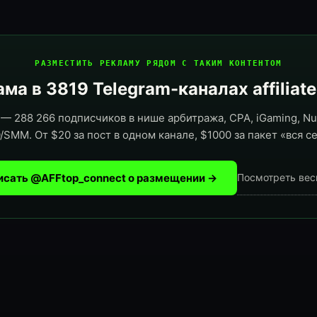
РАЗМЕСТИТЬ РЕКЛАМУ РЯДОМ С ТАКИМ КОНТЕНТОМ
ма в 3819 Telegram-каналах affiliat
— 288 266 подписчиков в нише арбитража, CPA, iGaming, Nut
/SMM. От $20 за пост в одном канале, $1000 за пакет «вся се
исать @AFFtop_connect о размещении →
Посмотреть вес