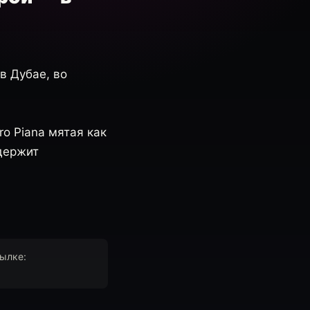
в Дубае, во
ro Piana мятая как
 держит
сылке: