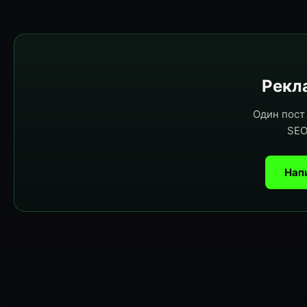
Рекла
Один пост 
SEO
Нап