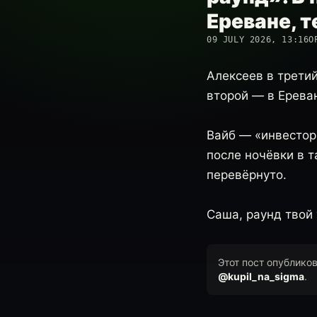
Ереване, т
09 JULY 2026, 13:16
О
Алексеев в третий
второй — в Ереван
Вайб — «инвесторы
после ночёвки в т
перевёрнуто.
Саша, раунд твой 
Этот пост опублико
@kupil_na_sigma
.