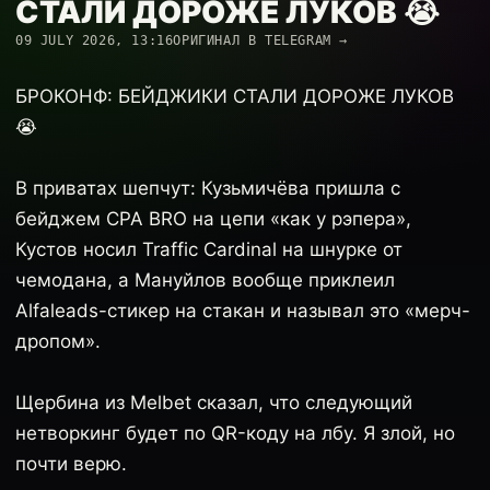
СТАЛИ ДОРОЖЕ ЛУКОВ 😭
09 JULY 2026, 13:16
ОРИГИНАЛ В TELEGRAM →
БРОКОНФ: БЕЙДЖИКИ СТАЛИ ДОРОЖЕ ЛУКОВ
😭
В приватах шепчут: Кузьмичёва пришла с
бейджем CPA BRO на цепи «как у рэпера»,
Кустов носил Traffic Cardinal на шнурке от
чемодана, а Мануйлов вообще приклеил
Alfaleads-стикер на стакан и называл это «мерч-
дропом».
Щербина из Melbet сказал, что следующий
нетворкинг будет по QR-коду на лбу. Я злой, но
почти верю.