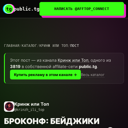
tg
public.tg
НАПИСАТЬ @AFFTOP_CONNECT
ГЛАВНАЯ
/
КАТАЛОГ
/
КРИНЖ ИЛИ ТОП
/
ПОСТ
Этот пост — из канала
Кринж или Топ
, одного из
3819
в собственной affiliate-сети
public.tg
.
Весь каталог
Купить рекламу в этом канале →
Кринж или Топ
@krinzh_ili_top
БРОКОНФ: БЕЙДЖИКИ