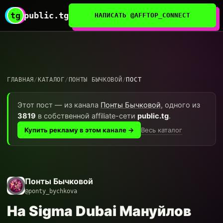
tg
public.tg
НАПИСАТЬ @AFFTOP_CONNECT
ГЛАВНАЯ
/
КАТАЛОГ
/
ПОНТЫ БЫЧКОВОЙ
/
ПОСТ
Этот пост — из канала
Понты Бычковой
, одного из
3819
в собственной affiliate-сети
public.tg
.
Весь каталог
Купить рекламу в этом канале →
Понты Бычковой
@ponty_bychkova
На Sigma Dubai Мануйлов