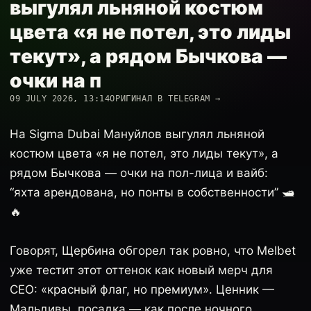
выгулял льняной костюм
цвета «я не потел, это лиды
текут», а рядом Бычкова —
очки на п
09 JULY 2026, 13:14
ОРИГИНАЛ В TELEGRAM →
На Sigma Dubai Мануйлов выгулял льняной
костюм цвета «я не потел, это лиды текут», а
рядом Бычкова — очки на пол-лица и вайб:
“яхта арендована, но понты в собственности” 🛥️
🔥
Говорят, Щербина обгорел так ровно, что Melbet
уже тестит этот оттенок как новый мерч для
CEO: «красный флаг, но премиум». Ценник —
Мальдивы, посадка — как после ночного