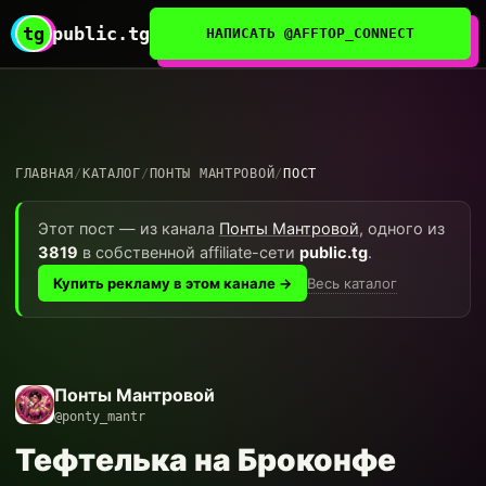
tg
public.tg
НАПИСАТЬ @AFFTOP_CONNECT
ГЛАВНАЯ
/
КАТАЛОГ
/
ПОНТЫ МАНТРОВОЙ
/
ПОСТ
Этот пост — из канала
Понты Мантровой
, одного из
3819
в собственной affiliate-сети
public.tg
.
Весь каталог
Купить рекламу в этом канале →
Понты Мантровой
@ponty_mantr
Тефтелька на Броконфе