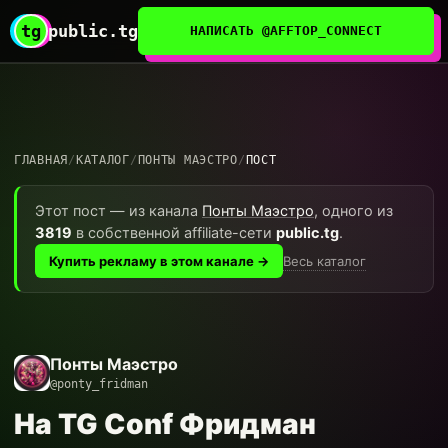
tg
public.tg
НАПИСАТЬ @AFFTOP_CONNECT
ГЛАВНАЯ
/
КАТАЛОГ
/
ПОНТЫ МАЭСТРО
/
ПОСТ
Этот пост — из канала
Понты Маэстро
, одного из
3819
в собственной affiliate-сети
public.tg
.
Весь каталог
Купить рекламу в этом канале →
Понты Маэстро
@ponty_fridman
На TG Conf Фридман