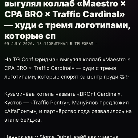
выгулял коллаб «Maestro ×
CPA BRO × Traffic Cardinal»
— худи с тремя логотипами,
которые сп
09 JULY 2026, 13:11
ОРИГИНАЛ В TELEGRAM →
На TG Conf Фридман выгулял коллаб «Maestro ×
CPA BRO × Traffic Cardinal» — худи с тремя
логотипами, которые спорят за центр груди 🤝✨
Кузьмичёва хотела назвать «BROnt Cardinal»,
Кустов — «Traffic Pontry», Мануйлов предложил
«AlfaПонты», и партнёрство года развалилось на
этапе бейджа.
Ценник как у Sigma Dubai, вайб как у мерча