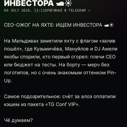
ИНВЕСТОРА 🛥️☀️
09 JULY 2026, 13:11
ОРИГИНАЛ В TELEGRAM →
CEO-ОЖОГ НА ЯХТЕ: ИЩЕМ ИНВЕСТОРА 🛥️☀️
На Мальдивах заметили яхту с флагом «залив
пошёл», где Кузьмичёва, Мануйлов и DJ Амели
якобы спорили, кто первый сгорел: плечи CEO
или бюджет на тесты. На борту — мерч без
логотипов, но с очень знакомым оттенком Pin-
Up.
Самое подозрительное: счёт за алоэ оплатили
кэшем из пакета «TG Conf VIP».
Чё думаем?