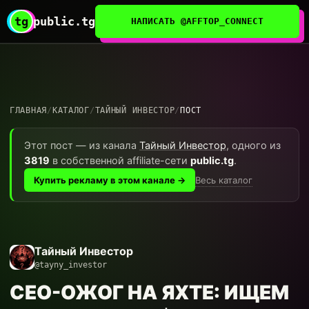
tg
public.tg
НАПИСАТЬ @AFFTOP_CONNECT
ГЛАВНАЯ
/
КАТАЛОГ
/
ТАЙНЫЙ ИНВЕСТОР
/
ПОСТ
Этот пост — из канала
Тайный Инвестор
, одного из
3819
в собственной affiliate-сети
public.tg
.
Весь каталог
Купить рекламу в этом канале →
Тайный Инвестор
@tayny_investor
CEO-ОЖОГ НА ЯХТЕ: ИЩЕМ