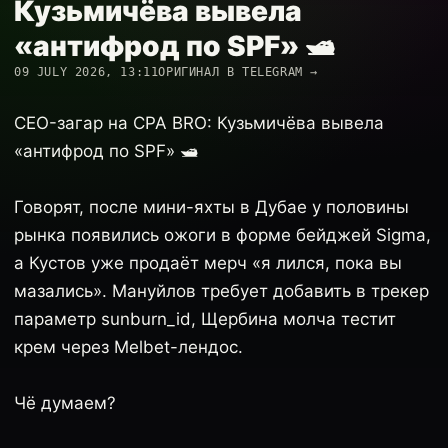
Кузьмичёва вывела
«антифрод по SPF» 🛥️
09 JULY 2026, 13:11
ОРИГИНАЛ В TELEGRAM →
CEO-загар на CPA BRO: Кузьмичёва вывела
«антифрод по SPF» 🛥️
Говорят, после мини-яхты в Дубае у половины
рынка появились ожоги в форме бейджей Sigma,
а Кустов уже продаёт мерч «я лился, пока вы
мазались». Мануйлов требует добавить в трекер
параметр sunburn_id, Щербина молча тестит
крем через Melbet-лендос.
Чё думаем?