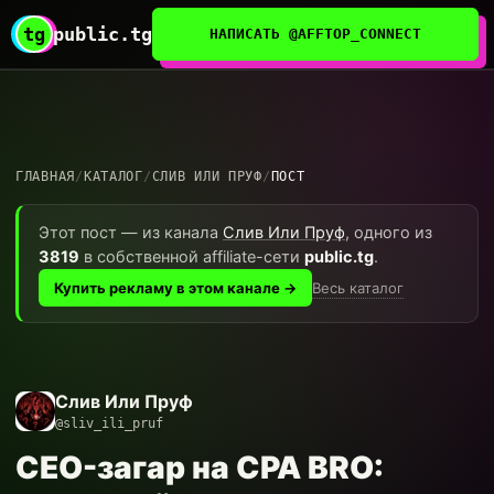
tg
public.tg
НАПИСАТЬ @AFFTOP_CONNECT
ГЛАВНАЯ
/
КАТАЛОГ
/
СЛИВ ИЛИ ПРУФ
/
ПОСТ
Этот пост — из канала
Слив Или Пруф
, одного из
3819
в собственной affiliate-сети
public.tg
.
Весь каталог
Купить рекламу в этом канале →
Слив Или Пруф
@sliv_ili_pruf
CEO-загар на CPA BRO: