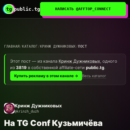
tg
public.tg
НАПИСАТЬ @AFFTOP_CONNECT
ГЛАВНАЯ
/
КАТАЛОГ
/
КРИНЖ ДУЖНИКОВЫХ
/
ПОСТ
Этот пост — из канала
Кринж Дужниковых
, одного
из
3819
в собственной affiliate-сети
public.tg
.
Весь каталог
Купить рекламу в этом канале →
Кринж Дужниковых
@krinzh_duzh
На TG Conf Кузьмичёва