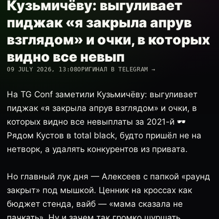
Кузьмичёву: выгуливает
пиджак «я закрыла апрув
взглядом» и очки, в которых
видно все невып
09 JULY 2026, 13:08
ОРИГИНАЛ В TELEGRAM →
На TG Conf заметили Кузьмичёву: выгуливает
пиджак «я закрыла апрув взглядом» и очки, в
которых видно все невыплаты за 2021-й 🕶️
Рядом Кустов в total black, будто пришёл не на
нетворк, а удалять конкурентов из привата.
Но главный лук дня — Алексеев с папкой «раунд
закрыт» под мышкой. Ценник на кроссах как
бюджет стенда, вайб — «мама сказала не
пачкать». Ну и зачем так громко шуршать