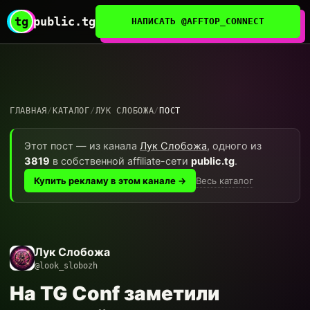
tg
public.tg
НАПИСАТЬ @AFFTOP_CONNECT
ГЛАВНАЯ
/
КАТАЛОГ
/
ЛУК СЛОБОЖА
/
ПОСТ
Этот пост — из канала
Лук Слобожа
, одного из
3819
в собственной affiliate-сети
public.tg
.
Весь каталог
Купить рекламу в этом канале →
Лук Слобожа
@look_slobozh
На TG Conf заметили