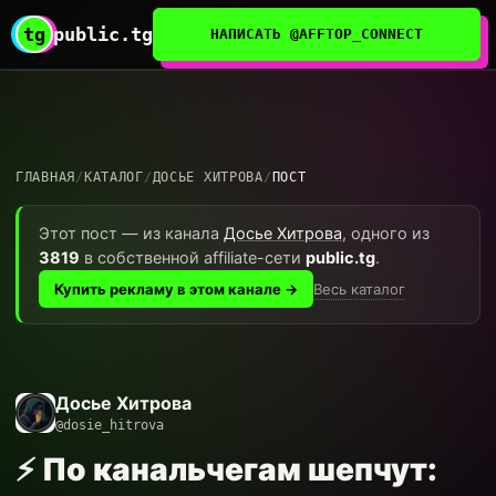
tg
public.tg
НАПИСАТЬ @AFFTOP_CONNECT
ГЛАВНАЯ
/
КАТАЛОГ
/
ДОСЬЕ ХИТРОВА
/
ПОСТ
Этот пост — из канала
Досье Хитрова
, одного из
3819
в собственной affiliate-сети
public.tg
.
Весь каталог
Купить рекламу в этом канале →
Досье Хитрова
@dosie_hitrova
⚡️ По канальчегам шепчут: