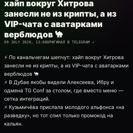
хайп вокруг Хитрова
занесли не из крипты, а из
VIP-чата с аватарками
верблюдов 🐪
09 JULY 2026, 13:08
ОРИГИНАЛ В TELEGRAM →
⚡️ По канальчегам шепчут: хайп вокруг Хитрова
занесли не из крипты, а из VIP-чата с аватарками
верблюдов 🐪
⚡️ В Дубае якобы видели Алексеева, Ибру и
одмена TG Conf за столом, где вместо меню —
сетка интеграций.
⚡️ Кузьмичёва прислала молодого альфонса «на
разведку», но тот слил только промокод на
кальян.