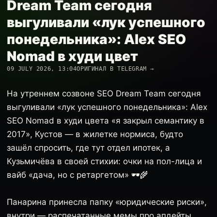
Dream Team сегодня
выгуливали «лук успешного
понедельника»: Alex SEO
Nomad в худи цвет
09 JULY 2026, 13:04
ОРИГИНАЛ В TELEGRAM →
На утреннем созвоне SEO Dream Team сегодня
выгуливали «лук успешного понедельника»: Alex
SEO Nomad в худи цвета «я закрыл семантику в
2017», Кустов — в жилетке нормиса, будто
зашёл спросить, где тут отдел ипотек, а
Кузьмичёва в своей стихии: очки на пол-лица и
вайб «дача, но с ретаргетом» 🕶️🌾
Панарина принесла папку «юридические риски»,
внутри — распечатанные мемы про апдейты