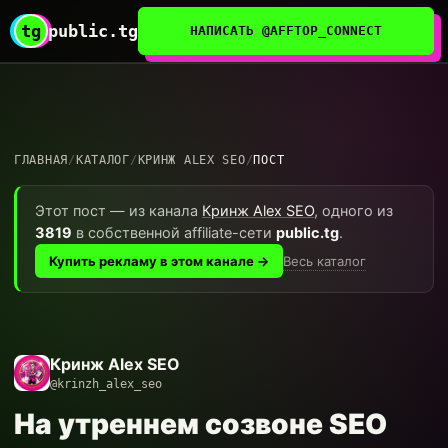
tg
public.tg
НАПИСАТЬ @AFFTOP_CONNECT
ГЛАВНАЯ
/
КАТАЛОГ
/
КРИНЖ ALEX SEO
/
ПОСТ
Этот пост — из канала
Кринж Alex SEO
, одного из
3819
в собственной affiliate-сети
public.tg
.
Весь каталог
Купить рекламу в этом канале →
Кринж Alex SEO
@krinzh_alex_seo
На утреннем созвоне SEO