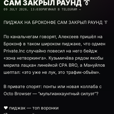
САМ ЗАКРЫЛ РАУНД 👔
09 JULY 2026, 13:03
ОРИГИНАЛ В TELEGRAM →
ПИДЖАК НА БРОКОНФЕ САМ ЗАКРЫЛ РАУНД 👔
По канальчегам говорят, Алексеев пришёл на
Броконф в таком широком пиджаке, что одмен
Private.Inc случайно повесил на него бейдж
«зона нетворкинга». Кузьмичёва рядом якобы
мерила лацкан линейкой CPA BRO, а Мануйлов
шептал: «это уже не лук, это трафик-объём».
В привате спорят: понты или новая коллаба с
Octo Browser — “мультиаккаунтный силуэт”?
❤️ пиджак — топ воронки