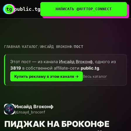
tg
public.tg
НАПИСАТЬ @AFFTOP_CONNECT
ГЛАВНАЯ
/
КАТАЛОГ
/
ИНСАЙД BROКОНФ
/
ПОСТ
Этот пост — из канала
Инсайд Broконф
, одного из
3819
в собственной affiliate-сети
public.tg
.
Весь каталог
Купить рекламу в этом канале →
Инсайд Broконф
@insayd_broconf
ПИДЖАК НА БРОКОНФЕ