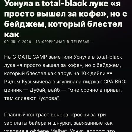
Уснула в total-black луке «я
просто вышел за кофе», но с
бейджем, который блестел
как
09 JULY 2026, 13:00
ОРИГИНАЛ В TELEGRAM →
На G GATE CAMP заметили Уснула в total-black
луке «я просто вышел за кофе», но с бейджем,
который блестел как апрув на 10к дейли 🕶️
Рядом Кузьмичёва выгуливала пиджак CPA BRO:
ценник — Дубай, вайб — “мне срочно в приват,
там сливают Кустова”.
Главный контраст вечера: кроссы за три
зарплаты байера и шнурки, завязанные как
условия в оффере Melbet. Уснул, вопрос: это