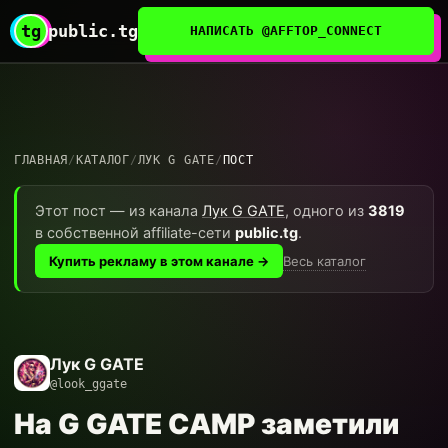
tg
public.tg
НАПИСАТЬ @AFFTOP_CONNECT
ГЛАВНАЯ
/
КАТАЛОГ
/
ЛУК G GATE
/
ПОСТ
Этот пост — из канала
Лук G GATE
, одного из
3819
в собственной affiliate-сети
public.tg
.
Весь каталог
Купить рекламу в этом канале →
Лук G GATE
@look_ggate
На G GATE CAMP заметили