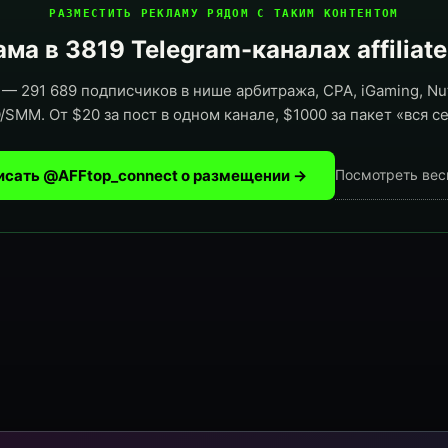
РАЗМЕСТИТЬ РЕКЛАМУ РЯДОМ С ТАКИМ КОНТЕНТОМ
ма в 3819 Telegram-каналах affiliat
— 291 689 подписчиков в нише арбитража, CPA, iGaming, Nut
/SMM. От $20 за пост в одном канале, $1000 за пакет «вся се
исать @AFFtop_connect о размещении →
Посмотреть вес