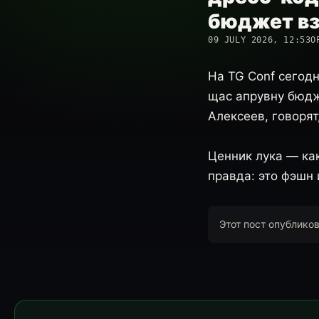
бюджет вз
09 JULY 2026, 12:53
О
На TG Conf сегод
щас апрувну бюдж
Алексеев, говорят
Ценник лука — как
правда: это фэшн
Этот пост опублико