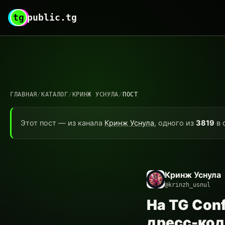
tg
public.tg
ГЛАВНАЯ
/
КАТАЛОГ
/
КРИНЖ УСНУЛА
/
ПОСТ
Этот пост — из канала
Кринж Уснула
, одного из
3819
в 
Кринж Уснула
@krinzh_usnul
На TG Con
дресс-код