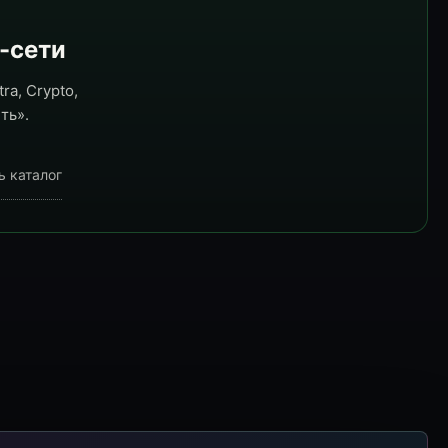
e-сети
ra, Crypto,
ть».
ь каталог