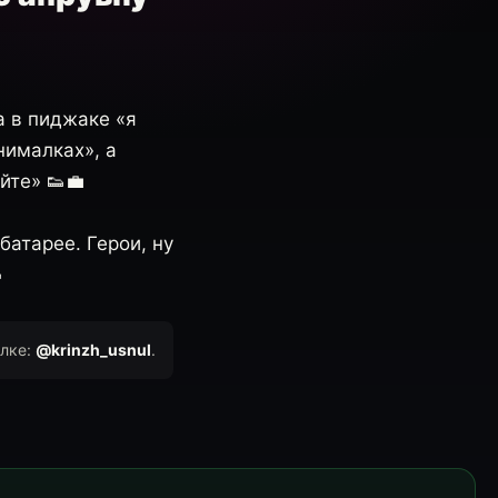
а в пиджаке «я
нималках», а
йте» 👟💼
батарее. Герои, ну

ылке:
@krinzh_usnul
.