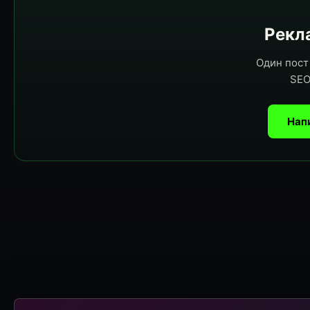
Рекла
Один пост 
SEO
Нап