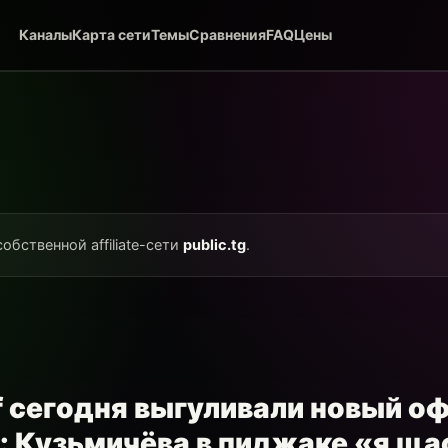
Каналы
Карта сети
Темы
Сравнения
FAQ
Цены
собственной affiliate-сети
public.tg
.
f сегодня выгуливали новый о
: Кузьмичёва в пиджаке «я ща