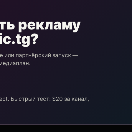
ть рекламу
ic.tg?
ие или партнёрский запуск —
медиаплан.
ct. Быстрый тест: $20 за канал,