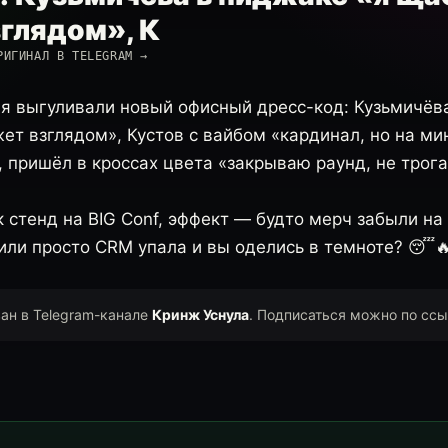
глядом», К
РИГИНАЛ В TELEGRAM →
ня выгуливали новый офисный дресс-код: Кузьмичёв
ет взглядом», Кустов с вайбом «кардинал, но на ми
, пришёл в кроссах цвета «закрываю раунд, не трога
 стенд на BIG Conf, эффект — будто мерч забыли на 
 или просто CRM упала и вы оделись в темноте? 😴
ван в Telegram-канале
Кринж Уснула
. Подписаться можно по сс