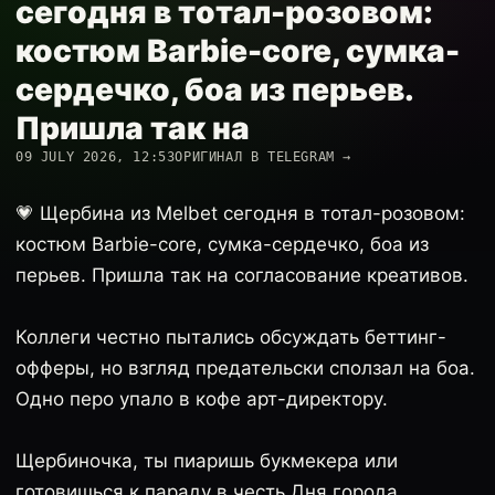
сегодня в тотал-розовом:
костюм Barbie-core, сумка-
сердечко, боа из перьев.
Пришла так на
09 JULY 2026, 12:53
ОРИГИНАЛ В TELEGRAM →
💗 Щербина из Melbet сегодня в тотал-розовом:
костюм Barbie-core, сумка-сердечко, боа из
перьев. Пришла так на согласование креативов.
Коллеги честно пытались обсуждать беттинг-
офферы, но взгляд предательски сползал на боа.
Одно перо упало в кофе арт-директору.
Щербиночка, ты пиаришь букмекера или
готовишься к параду в честь Дня города