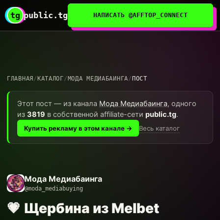
tg
public.tg
НАПИСАТЬ @AFFTOP_CONNECT
ГЛАВНАЯ
/
КАТАЛОГ
/
МОДА МЕДИАБАИНГА
/
ПОСТ
Этот пост — из канала
Мода Медиабаинга
, одного
из
3819
в собственной affiliate-сети
public.tg
.
Весь каталог
Купить рекламу в этом канале →
Мода Медиабаинга
@moda_mediabuying
💗 Щербина из Melbet