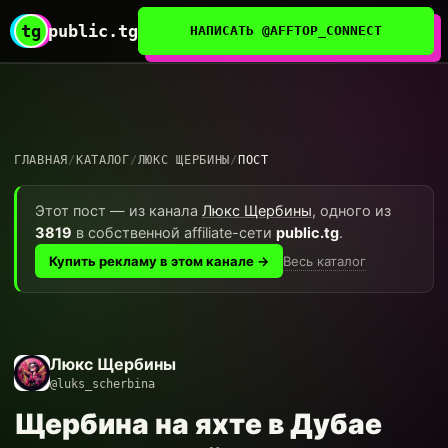
tg
public.tg
НАПИСАТЬ @AFFTOP_CONNECT
ГЛАВНАЯ
/
КАТАЛОГ
/
ЛЮКС ЩЕРБИНЫ
/
ПОСТ
Этот пост — из канала
Люкс Щербины
, одного из
3819
в собственной affiliate-сети
public.tg
.
Весь каталог
Купить рекламу в этом канале →
Люкс Щербины
@luks_scherbina
Щербина на яхте в Дубае