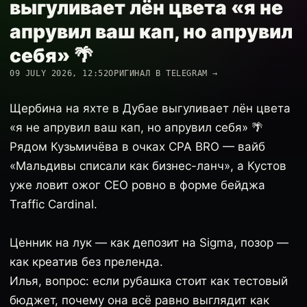
выгуливает лён цвета «я не
апрувил ваш кап, но апрувил
себя» 🌴
09 JULY 2026, 12:52
ОРИГИНАЛ В TELEGRAM →
Щербина на яхте в Дубае выгуливает лён цвета
«я не апрувил ваш кап, но апрувил себя» 🌴
Рядом Кузьмичёва в очках CPA BRO — вайб
«Мальдивы списали как бизнес-ланч», а Кустов
уже ловит ожог CEO ровно в форме бейджа
Traffic Cardinal.
Ценник на лук — как депозит на Sigma, позор —
как креатив без преленда.
Илья, вопрос: если рубашка стоит как тестовый
бюджет, почему она всё равно выглядит как