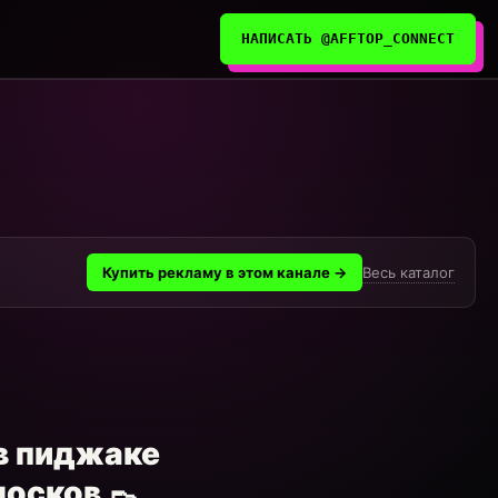
НАПИСАТЬ @AFFTOP_CONNECT
Весь каталог
Купить рекламу в этом канале →
 в пиджаке
осков 👞