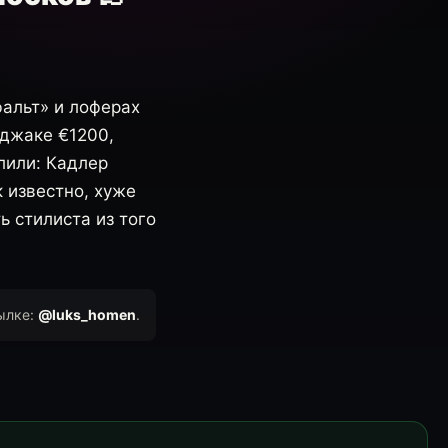
фальт» и лоферах
иджаке €1200,
лили: Кадлер
 известно, хуже
ь стилиста из того
ылке:
@luks_homen
.