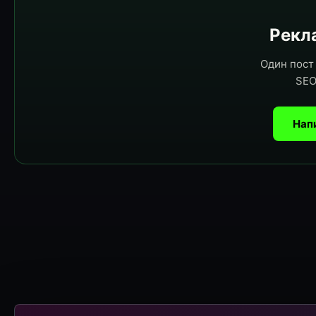
Рекла
Один пост 
SEO
Нап