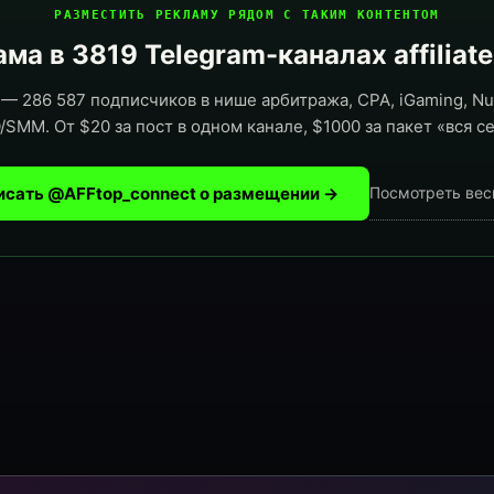
РАЗМЕСТИТЬ РЕКЛАМУ РЯДОМ С ТАКИМ КОНТЕНТОМ
ма в 3819 Telegram-каналах affiliat
— 286 587 подписчиков в нише арбитража, CPA, iGaming, Nut
/SMM. От $20 за пост в одном канале, $1000 за пакет «вся се
исать @AFFtop_connect о размещении →
Посмотреть вес