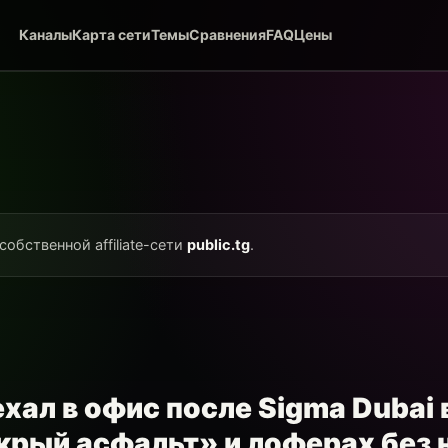
Каналы
Карта сети
Темы
Сравнения
FAQ
Цены
собственной affiliate-сети
public.tg
.
хал в офис после Sigma Dubai
крый асфальт» и лоферах без н