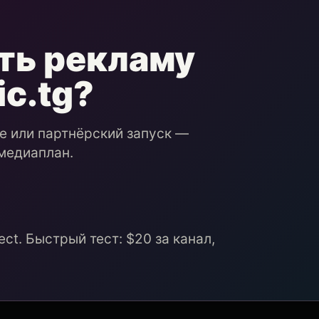
ть рекламу
ic.tg?
ие или партнёрский запуск —
медиаплан.
ct. Быстрый тест: $20 за канал,