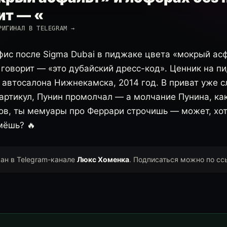
ит — «
РИГИНАЛ В TELEGRAM →
офис после Sigma Dubai в пиджаке цвета «мокрый ас
 говорит — «это дубайский дресс-код». Ценник на п
автосалона Нижнекамска, 2014 год. В приват уже с
артикул, Пунин промолчал — а молчание Пунина, как
ов, ты мемуары про Феррари строчишь — может, хот
мёшь? 🔥
ван в Telegram-канале
Люкс Хоменка
. Подписаться можно по сс