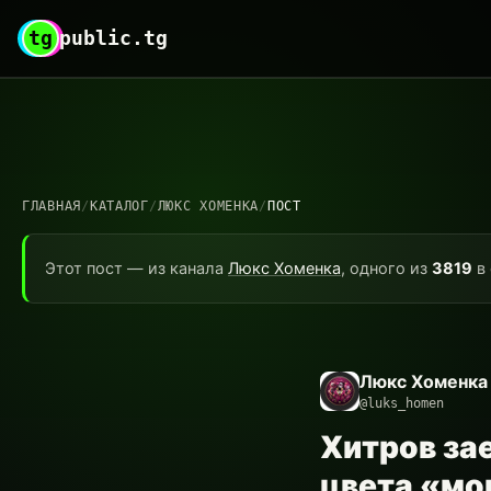
tg
public.tg
ГЛАВНАЯ
/
КАТАЛОГ
/
ЛЮКС ХОМЕНКА
/
ПОСТ
Этот пост — из канала
Люкс Хоменка
, одного из
3819
в 
Люкс Хоменка
@luks_homen
Хитров зае
цвета «мо