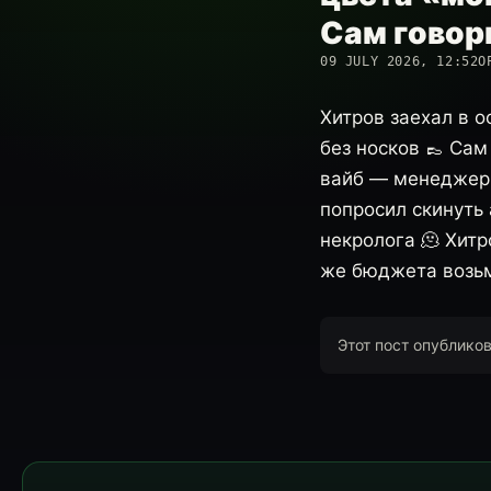
Сам говор
09 JULY 2026, 12:52
О
Хитров заехал в 
без носков 👞 Сам
вайб — менеджер 
попросил скинуть 
некролога 🫠 Хитр
же бюджета возь
Этот пост опублико