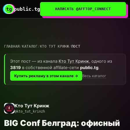
tg
public.tg
НАПИСАТЬ @AFFTOP_CONNECT
ГЛАВНАЯ
/
КАТАЛОГ
/
КТО ТУТ КРИНЖ
/
ПОСТ
Этот пост — из канала
Кто Тут Кринж
, одного из
3819
в собственной affiliate-сети
public.tg
.
Весь каталог
Купить рекламу в этом канале →
Кто Тут Кринж
@kto_tut_krinzh
BIG Conf Белград: офисный