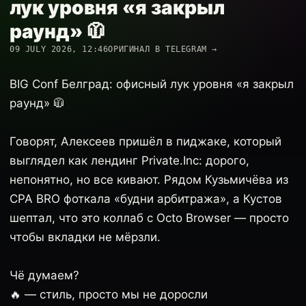
лук уровня «я закрыл
раунд» 🧥
09 JULY 2026, 12:46
ОРИГИНАЛ В TELEGRAM →
BIG Conf Белград: офисный лук уровня «я закрыл
раунд» 🧥
Говорят, Алексеев пришёл в пиджаке, который
выглядел как лендинг Private.Inc: дорого,
непонятно, но все кивают. Рядом Кузьмичёва из
CPA BRO фоткала «будни арбитража», а Кустов
шептал, что это коллаб с Octo Browser — просто
чтобы вкладки не мёрзли.
Чё думаем?
🔥 — стиль, просто мы не доросли