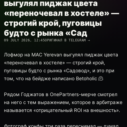
выгулял пиджак цвета
«переночевал в хостеле» —
строгий крой, пуговицы
будто с рынка «Сад
09 JULY 2026, 12:45
ОРИГИНАЛ В TELEGRAM →
Лофмор на MAC Yerevan выгулял пиджак цвета
«переночевал в хостеле» — строгий крой,
пуговицы будто с рынка «Садовод», и это при
том, что на бейдже написано Betoholic 🫠
Рядом Годжатов в OnePartners-мерче смотрел
на него с тем выражением, которое в арбитраже
называется «отрицательный ROI на внешность».
Фотограф конфы три раза переснимал — думал,