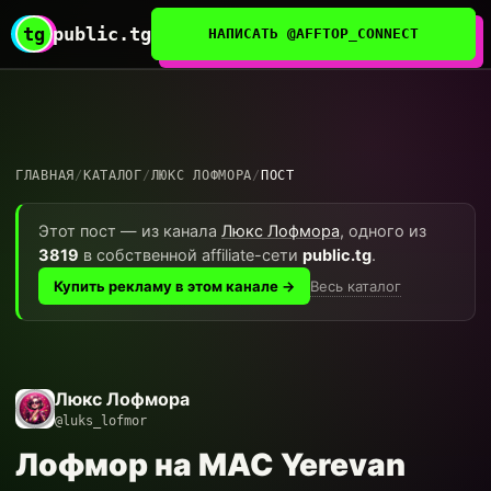
tg
public.tg
НАПИСАТЬ @AFFTOP_CONNECT
ГЛАВНАЯ
/
КАТАЛОГ
/
ЛЮКС ЛОФМОРА
/
ПОСТ
Этот пост — из канала
Люкс Лофмора
, одного из
3819
в собственной affiliate-сети
public.tg
.
Весь каталог
Купить рекламу в этом канале →
Люкс Лофмора
@luks_lofmor
Лофмор на MAC Yerevan