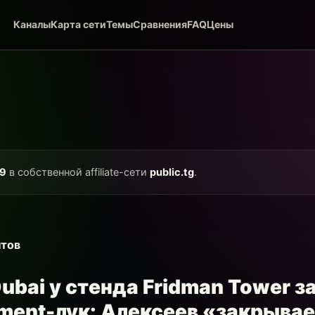
Каналы
Карта сети
Темы
Сравнения
FAQ
Цены
9
в собственной affiliate-сети
public.tg
.
тов
ubai у стенда Fridman Tower 
ment-лук: Алексеев «закрывае