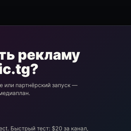
ть рекламу
ic.tg?
ие или партнёрский запуск —
медиаплан.
ct. Быстрый тест: $20 за канал,