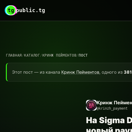
tg
public.tg
ГЛАВНАЯ
/
КАТАЛОГ
/
КРИНЖ ПЕЙМЕНТОВ
/
ПОСТ
Этот пост — из канала
Кринж Пейментов
, одного из
381
Кринж Пеймен
@krinzh_payment
На Sigma D
новый pay