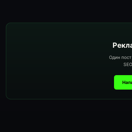
Рекла
Один пост 
SEO
Нап