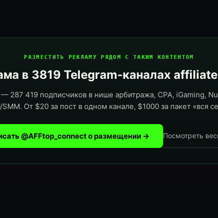
РАЗМЕСТИТЬ РЕКЛАМУ РЯДОМ С ТАКИМ КОНТЕНТОМ
ма в 3819 Telegram-каналах affiliat
— 287 419 подписчиков в нише арбитража, CPA, iGaming, Nut
/SMM. От $20 за пост в одном канале, $1000 за пакет «вся се
исать @AFFtop_connect о размещении →
Посмотреть вес