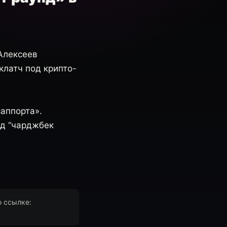
 Алексеев
клатч под крипто-
саппорта».
од “чарджбек
о ссылке: