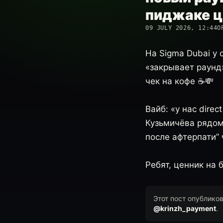
пиджаке ц
09 JULY 2026, 12:44
О
На Sigma Dubai у 
«закрывает раунд»
чек на кофе ☕️💸
Вайб: «у нас dire
Кузьмичёва рядом 
после афтерпати” 
Ребят, ценник на 
Этот пост опублико
@krinzh_payment
.