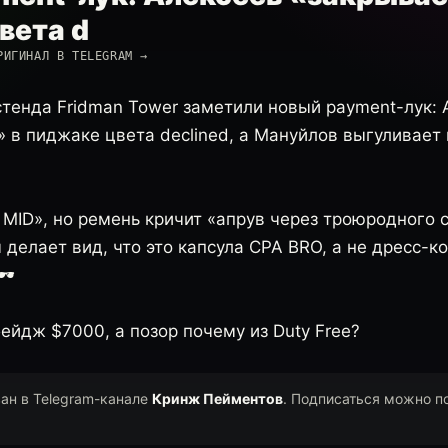
вета d
РИГИНАЛ В TELEGRAM →
стенда Fridman Tower заметили новый payment-лук:
 в пиджаке цвета declined, а Мануйлов выгуливает 
ct MID», но ремень кричит «апрув через троюродного 
делает вид, что это капсула CPA BRO, а не дресс-к
️
бейдж $7000, а позор почему из Duty Free?
ван в Telegram-канале
Кринж Пейментов
. Подписаться можно п