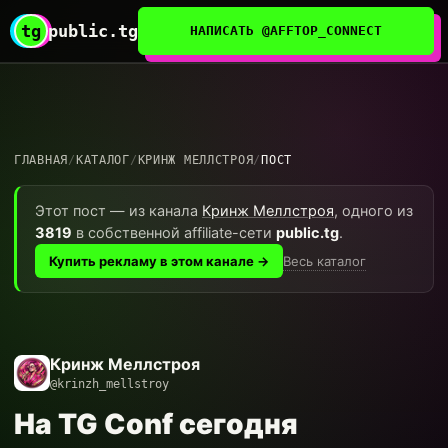
tg
public.tg
НАПИСАТЬ @AFFTOP_CONNECT
ГЛАВНАЯ
/
КАТАЛОГ
/
КРИНЖ МЕЛЛСТРОЯ
/
ПОСТ
Этот пост — из канала
Кринж Меллстроя
, одного из
3819
в собственной affiliate-сети
public.tg
.
Весь каталог
Купить рекламу в этом канале →
Кринж Меллстроя
@krinzh_mellstroy
На TG Conf сегодня