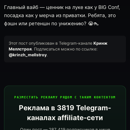
Главный вайб — ценник на луке как у BIG Conf,
посадка как у мерча из приватки. Ребята, это
фэшн или ретеншн по унижению? 😭👠
Этот пост опубликован в Telegram-канале
Кринж
Меллстроя
. Подписаться можно по ссылке:
@krinzh_mellstroy
.
РАЗМЕСТИТЬ РЕКЛАМУ РЯДОМ С ТАКИМ КОНТЕНТОМ
Реклама в 3819 Telegram-
каналах affiliate-сети
Один пост — 287 419 подписчиков в нише