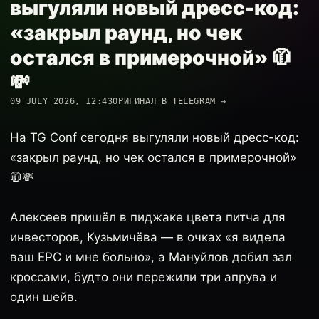
выгуляли новый дресс-код:
«закрыл раунд, но чек
остался в примерочной» 🧥
💸
09 JULY 2026, 12:43
ОРИГИНАЛ В TELEGRAM →
На TG Conf сегодня выгуляли новый дресс-код:
«закрыл раунд, но чек остался в примерочной»
🧥💸
Алексеев пришёл в пиджаке цвета питча для
инвесторов, Кузьмичёва — в очках «я видела
ваш EPC и мне больно», а Мануйлов добил зал
кроссами, будто они пережили три апрува и
один шейв.