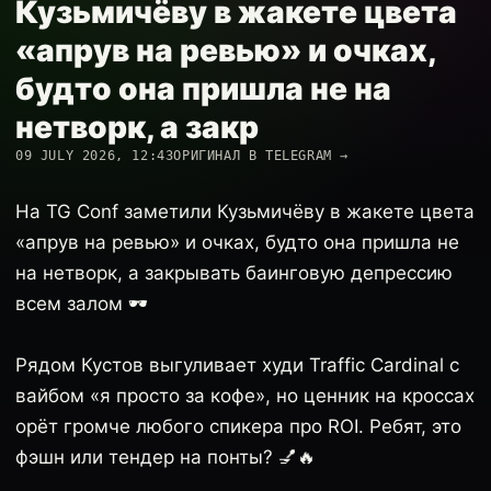
Кузьмичёву в жакете цвета
«апрув на ревью» и очках,
будто она пришла не на
нетворк, а закр
09 JULY 2026, 12:43
ОРИГИНАЛ В TELEGRAM →
На TG Conf заметили Кузьмичёву в жакете цвета
«апрув на ревью» и очках, будто она пришла не
на нетворк, а закрывать баинговую депрессию
всем залом 🕶️
Рядом Кустов выгуливает худи Traffic Cardinal с
вайбом «я просто за кофе», но ценник на кроссах
орёт громче любого спикера про ROI. Ребят, это
фэшн или тендер на понты? 💅🔥