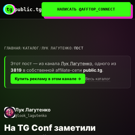
tg
public.tg
НАПИСАТЬ @AFFTOP_CONNECT
ГЛАВНАЯ
/
КАТАЛОГ
/
ЛУК ЛАГУТЕНКО
/
ПОСТ
Этот пост — из канала
Лук Лагутенко
, одного из
3819
в собственной affiliate-сети
public.tg
.
Весь каталог
Купить рекламу в этом канале →
Лук Лагутенко
@look_lagutenko
На TG Conf заметили