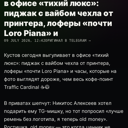
в офисе «тихий люкс»:
пиджак с вайбом чехла от
принтера, лоферы «почти
Loro Piana» и
09 JULY 2026, 12:42
ОРИГИНАЛ В TELEGRAM →
Кустов сегодня выгуливает в офисе «тихий
люкс»: пиджак с вайбом чехла от принтера,
лоферы «почти Loro Piana» и часы, которые на
фото выглядят дороже, чем весь кофе-поинт
Traffic Cardinal ☕️🧥
В приватах шепчут: Никитос Алексеев хотел
подарить ему TG-мишку, но тот попросил «лучше
ремень без логотипа, я теперь old money».
Ростишка, old money — это когда ценник не