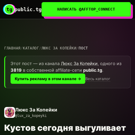
tg
public.tg
НАПИСАТЬ @AFFTOP_CONNECT
ГЛАВНАЯ
/
КАТАЛОГ
/
ЛЮКС ЗА КОПЕЙКИ
/
ПОСТ
Этот пост — из канала
Люкс За Копейки
, одного из
3819
в собственной affiliate-сети
public.tg
.
Весь каталог
Купить рекламу в этом канале →
Люкс За Копейки
@lux_za_kopeyki
Кустов сегодня выгуливает