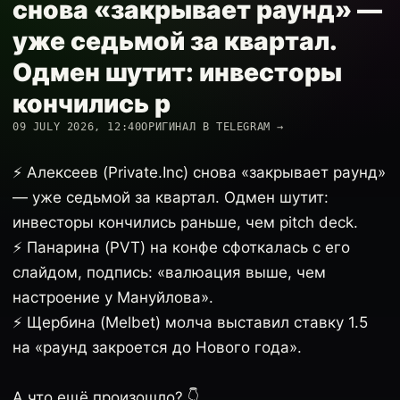
снова «закрывает раунд» —
уже седьмой за квартал.
Одмен шутит: инвесторы
кончились р
09 JULY 2026, 12:40
ОРИГИНАЛ В TELEGRAM →
⚡️ Алексеев (Private.Inc) снова «закрывает раунд»
— уже седьмой за квартал. Одмен шутит:
инвесторы кончились раньше, чем pitch deck.
⚡️ Панарина (PVT) на конфе сфоткалась с его
слайдом, подпись: «валюация выше, чем
настроение у Мануйлова».
⚡️ Щербина (Melbet) молча выставил ставку 1.5
на «раунд закроется до Нового года».
А что ещё произошло? 👇