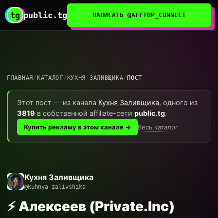
tg
public.tg
НАПИСАТЬ @AFFTOP_CONNECT
ГЛАВНАЯ
/
КАТАЛОГ
/
КУХНЯ ЗАЛИВЩИКА
/
ПОСТ
Этот пост — из канала
Кухня Заливщика
, одного из
3819
в собственной affiliate-сети
public.tg
.
Весь каталог
Купить рекламу в этом канале →
Кухня Заливщика
@kuhnya_zalivshika
⚡️ Алексеев (Private.Inc)