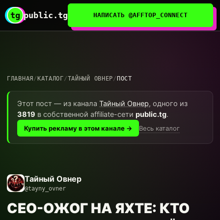
tg
public.tg
НАПИСАТЬ @AFFTOP_CONNECT
ГЛАВНАЯ
/
КАТАЛОГ
/
ТАЙНЫЙ ОВНЕР
/
ПОСТ
Этот пост — из канала
Тайный Овнер
, одного из
3819
в собственной affiliate-сети
public.tg
.
Весь каталог
Купить рекламу в этом канале →
Тайный Овнер
@tayny_ovner
CEO-ОЖОГ НА ЯХТЕ: КТО