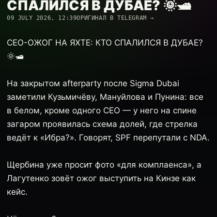
СПАЛИЛСЯ В ДУБАЕ? 🌞🛥️
09 JULY 2026, 12:39
ОРИГИНАЛ В TELEGRAM →
CEO-ОЖОГ НА ЯХТЕ: КТО СПАЛИЛСЯ В ДУБАЕ?
🌞🛥️
На закрытом afterparty после Sigma Dubai
заметили Кузьмичёву, Мануйлова и Пунина: все
в белом, кроме одного CEO — у него на спине
загаром проявилась схема долей, где стрелка
ведёт к «Ибра?». Говорят, SPF перепутали с NDA.
Щербина уже просит фото «для комплаенса», а
Лагутенко зовёт ожог выступить на Кинзе как
кейс.