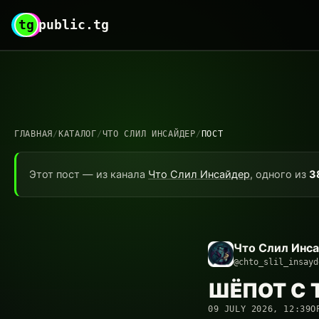
tg
public.tg
ГЛАВНАЯ
/
КАТАЛОГ
/
ЧТО СЛИЛ ИНСАЙДЕР
/
ПОСТ
Этот пост — из канала
Что Слил Инсайдер
, одного из
3
Что Слил Инс
@chto_slil_insayd
ШЁПОТ С T
09 JULY 2026, 12:39
О