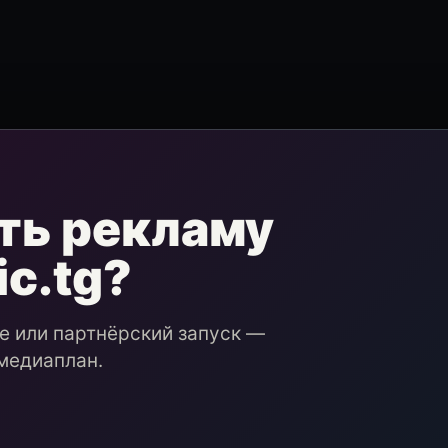
ть рекламу
ic.tg?
ие или партнёрский запуск —
медиаплан.