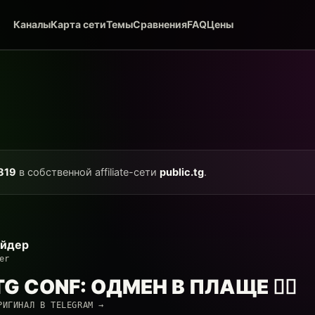
Каналы
Карта сети
Темы
Сравнения
FAQ
Цены
819
в собственной affiliate-сети
public.tg
.
айдер
er
G CONF: ОДМЕН В ПЛАЩЕ 🕵️‍♂️
РИГИНАЛ В TELEGRAM →