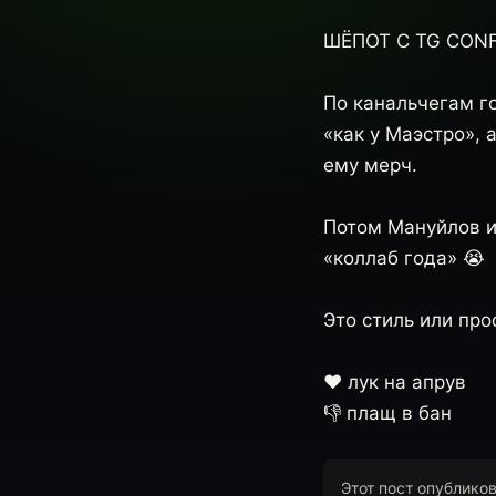
ШЁПОТ С TG CONF:
По канальчегам го
«как у Маэстро», 
ему мерч.
Потом Мануйлов из
«коллаб года» 😭
Это стиль или про
❤️ лук на апрув
👎 плащ в бан
Этот пост опублико