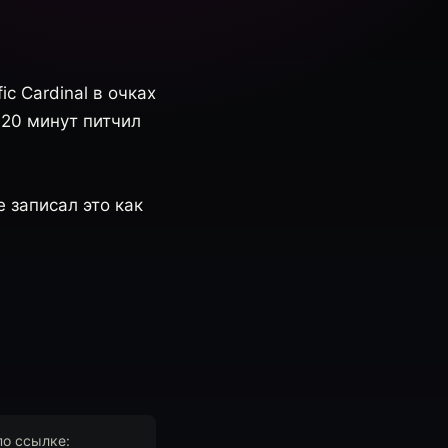
c Cardinal в очках
 20 минут питчил
е записал это как
по ссылке: