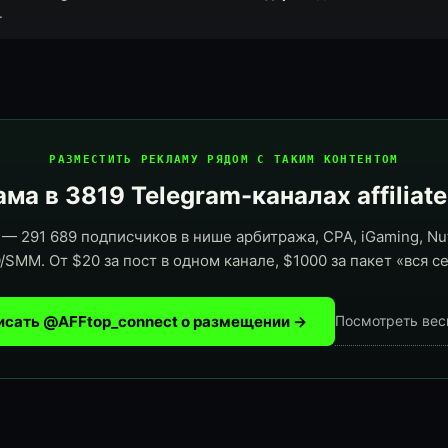
.
РАЗМЕСТИТЬ РЕКЛАМУ РЯДОМ С ТАКИМ КОНТЕНТОМ
ма в 3819 Telegram-каналах affiliat
— 291 689 подписчиков в нише арбитража, CPA, iGaming, Nut
/SMM. От $20 за пост в одном канале, $1000 за пакет «вся се
исать @AFFtop_connect о размещении →
Посмотреть вес