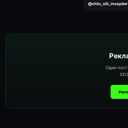
@chto_slil_insayder
Рекла
Один пост 
SEO
Нап