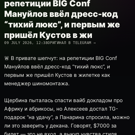
репетиции BIG Conf
Мануйлов ввёл дресс-код
“тихий люкс”, и первым же
пришёл Кустов в жи
09 JULY 2026, 12:38
ОРИГИНАЛ В TELEGRAM →
🚨 В привате шепчут: на репетиции BIG Conf
Мануйлов ввёл дресс-код “тихий люкс”, и
первым же пришёл Кустов в жилетке как
менеджер шиномонтажа.
Щербина пыталась спасти вайб докладом про
Африку и абрикосы, но Алексеев достал TG-
подарок “на удачу”, а Панарина спросила, можно
ли это заверить у декана. Говорят, $7000 за
билет — это не вход, а выкуп чувства стиля.