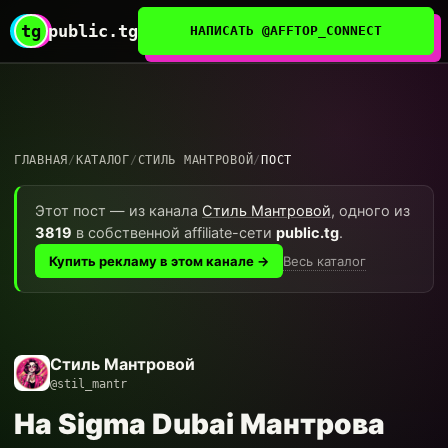
tg
public.tg
НАПИСАТЬ @AFFTOP_CONNECT
ГЛАВНАЯ
/
КАТАЛОГ
/
СТИЛЬ МАНТРОВОЙ
/
ПОСТ
Этот пост — из канала
Стиль Мантровой
, одного из
3819
в собственной affiliate-сети
public.tg
.
Весь каталог
Купить рекламу в этом канале →
Стиль Мантровой
@stil_mantr
На Sigma Dubai Мантрова