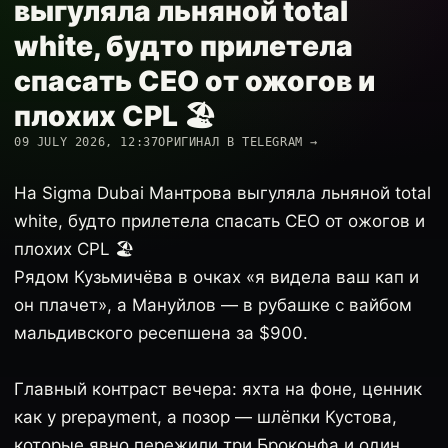
выгуляла льняной total
white, будто прилетела
спасать CEO от ожогов и
плохих CPL 🏖️
09 JULY 2026, 12:37
ОРИГИНАЛ В TELEGRAM →
На Sigma Dubai Мантрова выгуляла льняной total
white, будто прилетела спасать CEO от ожогов и
плохих CPL 🏖️
Рядом Кузьмичёва в очках «я видела ваш кап и
он плачет», а Мануйлов — в рубашке с вайбом
мальдивского ресепшена за $900.
Главный контраст вечера: яхта на фоне, ценник
как у prepayment, а позор — шлёпки Кустова,
которые явно пережили три Броконфа и один