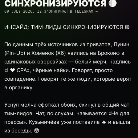
СИНХРОНИЗИРУЮТСЯ 🔴
09 JULY 2026, 12:34
ОРИГИНАЛ В TELEGRAM →
ИНСАЙД: ТИМ-ЛИДЫ СИНХРОНИЗИРУЮТСЯ 🔴
По данным трёх источников из приватов, Пунин
(Pin-Up) и Хоменок (X6) явились на Броконф в
одинаковых оверсайзах — белый мерч, надпись
«I ❤ CPA», чёрные найки. Говорят, просто
совпадение. Говорят те же люди, которые верят
в органику.
Уснул молча сфоткал обоих, скинул в общий чат
тим-лидов. Чат, по слухам, называется «Не для
прессы». Кузьмичёва уже поставила 🔥 и вышла
из беседы. 😳