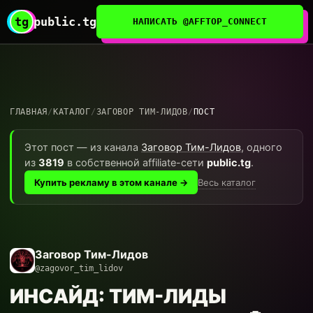
tg
public.tg
НАПИСАТЬ @AFFTOP_CONNECT
ГЛАВНАЯ
/
КАТАЛОГ
/
ЗАГОВОР ТИМ-ЛИДОВ
/
ПОСТ
Этот пост — из канала
Заговор Тим-Лидов
, одного
из
3819
в собственной affiliate-сети
public.tg
.
Весь каталог
Купить рекламу в этом канале →
Заговор Тим-Лидов
@zagovor_tim_lidov
ИНСАЙД: ТИМ-ЛИДЫ