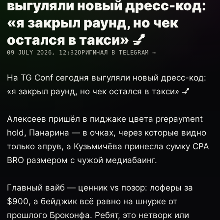
выгуляли новый дресс-код:
«я закрыл раунд, но чек
остался в такси» 💅
09 JULY 2026, 12:32
ОРИГИНАЛ В TELEGRAM →
На TG Conf сегодня выгуляли новый дресс-код:
«я закрыл раунд, но чек остался в такси» 💅
Алексеев пришёл в пиджаке цвета prepayment
hold, Панарина — в очках, через которые видно
только апрув, а Кузьмичёва принесла сумку CPA
BRO размером с чужой медиабаинг.
Главный вайб — ценник vs позор: лоферы за
$900, а бейджик всё равно на шнурке от
прошлого Броконфа. Ребят, это нетворк или