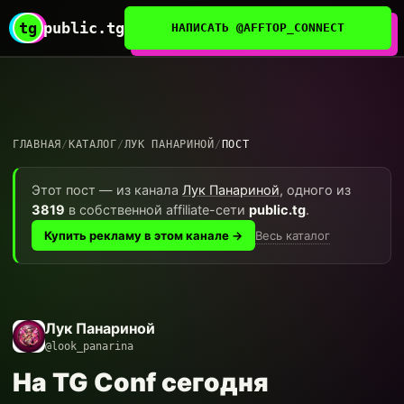
tg
public.tg
НАПИСАТЬ @AFFTOP_CONNECT
ГЛАВНАЯ
/
КАТАЛОГ
/
ЛУК ПАНАРИНОЙ
/
ПОСТ
Этот пост — из канала
Лук Панариной
, одного из
3819
в собственной affiliate-сети
public.tg
.
Весь каталог
Купить рекламу в этом канале →
Лук Панариной
@look_panarina
На TG Conf сегодня