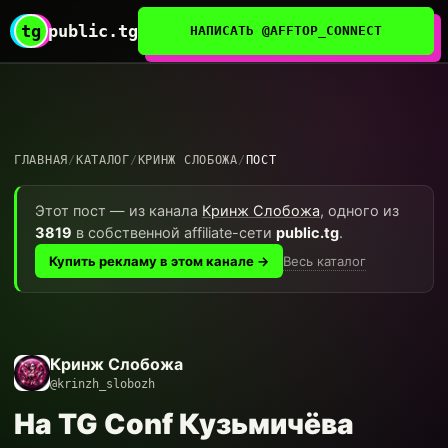
tg
public.tg
НАПИСАТЬ @AFFTOP_CONNECT
ГЛАВНАЯ
/
КАТАЛОГ
/
КРИНЖ СЛОБОЖА
/
ПОСТ
Этот пост — из канала
Кринж Слобожа
, одного из
3819
в собственной affiliate-сети
public.tg
.
Весь каталог
Купить рекламу в этом канале →
Кринж Слобожа
@krinzh_slobozh
На TG Conf Кузьмичёва