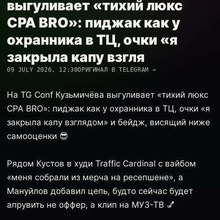
выгуливает «тихий люкс
CPA BRO»: пиджак как у
охранника в ТЦ, очки «я
закрыла капу взгля
09 JULY 2026, 12:30
ОРИГИНАЛ В TELEGRAM →
На TG Conf Кузьмичёва выгуливает «тихий люкс
CPA BRO»: пиджак как у охранника в ТЦ, очки «я
закрыла капу взглядом» и бейдж, висящий ниже
самооценки 😎
Рядом Кустов в худи Traffic Cardinal с вайбом
«меня собрали из мерча на ресепшене», а
Мануйлов добавил цепь, будто сейчас будет
апрувить не оффер, а клип на МУЗ-ТВ 💅