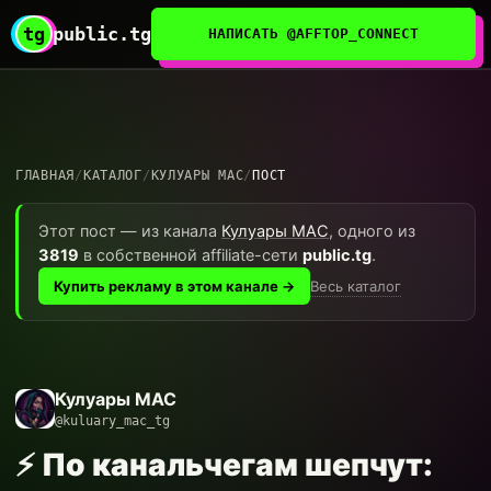
tg
public.tg
НАПИСАТЬ @AFFTOP_CONNECT
ГЛАВНАЯ
/
КАТАЛОГ
/
КУЛУАРЫ MAC
/
ПОСТ
Этот пост — из канала
Кулуары MAC
, одного из
3819
в собственной affiliate-сети
public.tg
.
Весь каталог
Купить рекламу в этом канале →
Кулуары MAC
@kuluary_mac_tg
⚡️ По канальчегам шепчут: