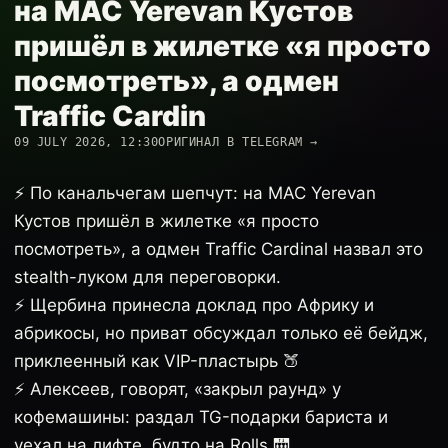
на MAC Yerevan Кустов
пришёл в жилетке «я просто
посмотреть», а одмен
Traffic Cardin
09 JULY 2026, 12:30
ОРИГИНАЛ В TELEGRAM →
⚡️ По канальчегам шепчут: на MAC Yerevan
Кустов пришёл в жилетке «я просто
посмотреть», а одмен Traffic Cardinal назвал это
stealth-луком для переговорки.
⚡️ Щербина принесла доклад про Африку и
абрикосы, но приват обсуждал только её бейдж,
приклеенный как VIP-пластырь 🍑
⚡️ Алексеев, говорят, «закрыл раунд» у
кофемашины: раздал TG-подарки бариста и
уехал на лифте, будто на Rolls 🛗