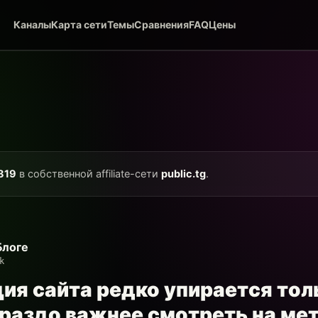
Каналы
Карта сети
Темы
Сравнения
FAQ
Цены
819
в собственной affiliate-сети
public.tg
.
Блоге
k
ия сайта редко упирается тол
ораздо важнее смотреть на мет