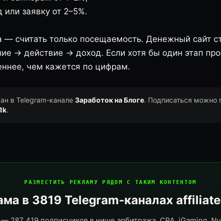
 или заявку от 2–5%.
а — считать только посещаемость. Денежный сайт ст
ие → действие → доход. Если хотя бы один этап про
еннее, чем кажется по цифрам.
ван в Telegram-канале
Заработок на Блоге
. Подписаться можно 
1k
.
РАЗМЕСТИТЬ РЕКЛАМУ РЯДОМ С ТАКИМ КОНТЕНТОМ
ма в 3819 Telegram-каналах affiliat
— 287 419 подписчиков в нише арбитража, CPA, iGaming, Nut