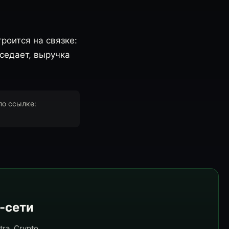
роится на связке:
седает, выручка
по ссылке:
e-сети
ra, Crypto,