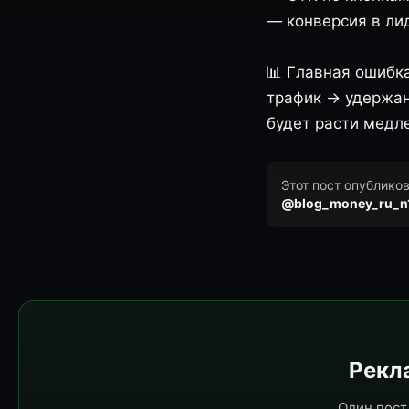
— конверсия в лид
📊 Главная ошибк
трафик → удержан
будет расти медл
Этот пост опублико
@blog_money_ru_n
Рекла
Один пост 