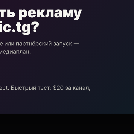
ть рекламу
ic.tg?
ие или партнёрский запуск —
медиаплан.
ct. Быстрый тест: $20 за канал,