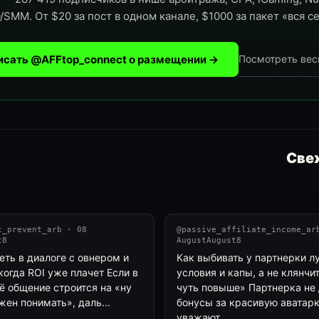
/SMM. От $20 за пост в одном канале, $1000 за пакет «вся се
исать @AFFtop_connect о размещении →
Посмотреть вес
Свеж
t_prevent_arb · 08
@passive_affiliate_income_ar
t8
AugustAugust8
еть в диалоге с овнером и
Как выбивать у партнерки л
когда ROI уже плачет Если в
условия и капы, а не клянчи
ё общение строится на «ну
чуть повыше» Партнерка не
ен понимать», даль...
бонусы за красивую аватарк
уважают...