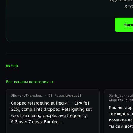
SEO
Нап
BUYER
Все каналы категории →
@BuyersTrenches · 08 AugustAugust8
@arb_burnou
AugustAugus
Capped retargeting at freq 4 — CPA fell
Как не сгор
22%, complaints dropped Retargeting set
тимлидом, 
was hammering people: avg frequency
команде вс
9.3 over 7 days. Burning...
ты сам долж