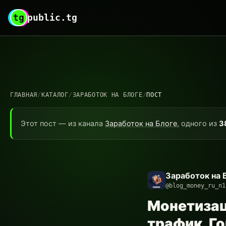
tg
public.tg
ГЛАВНАЯ
/
КАТАЛОГ
/
ЗАРАБОТОК НА БЛОГЕ
/
ПОСТ
Этот пост — из канала
Заработок на Блоге
, одного из
3
Заработок на 
@blog_money_ru_n1
Монетизац
трафик. Г