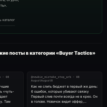
ть».
ь каталог
ие посты в категории «Buyer Tactics»
b · 08
@newbie_mistake_stop_arb · 08
AugustAugust8
учшие
Как не слить бюджет в первый же день:
ть «чуть-
6 ошибок, которые убивают связку
 дает
Первый слив почти всегда не в крео. Он
у. Там
в голове. Новичок видит оффер,...