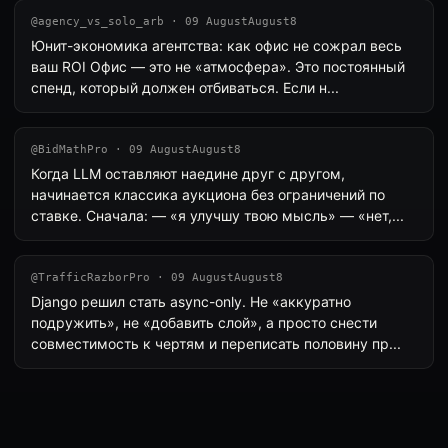
@agency_vs_solo_arb · 09 AugustAugust8
Юнит-экономика агентства: как офис не сожрал весь
ваш ROI Офис — это не «атмосфера». Это постоянный
спенд, который должен отбиваться. Если н...
@BidMathPro · 09 AugustAugust8
Когда LLM оставляют наедине друг с другом,
начинается классика аукциона без ограничений по
ставке. Сначала: — «я улучшу твою мысль» — «нет,...
@TrafficRazborPro · 09 AugustAugust8
Django решил стать async-only. Не «аккуратно
подружить», не «добавить слой», а просто снести
совместимость к чертям и переписать половину пр...