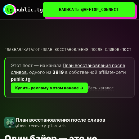
tg
public.tg
НАПИСАТЬ @AFFTOP_CONNECT
ГЛАВНАЯ
/
КАТАЛОГ
/
ПЛАН ВОССТАНОВЛЕНИЯ ПОСЛЕ СЛИВОВ
/
ПОСТ
Этот пост — из канала
План восстановления после
сливов
, одного из
3819
в собственной affiliate-сети
public.tg
.
Весь каталог
Купить рекламу в этом канале →
План восстановления после сливов
@loss_recovery_plan_arb
Один байер — это не